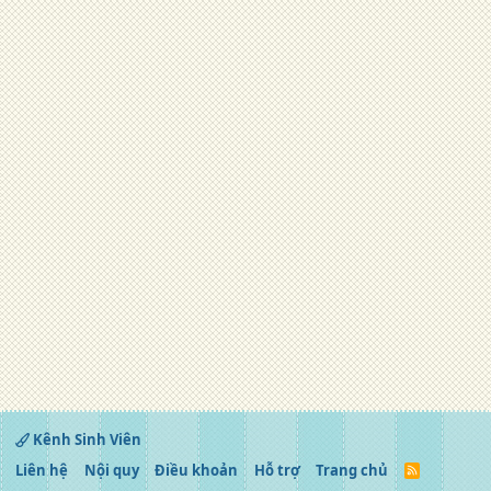
Kênh Sinh Viên
Liên hệ
Nội quy
Điều khoản
Hỗ trợ
Trang chủ
R
S