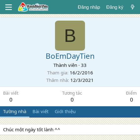
Đăng nhập
Đăng ký
B
BoEmDayTien
Thành viên
·
33
Tham gia
16/2/2016
Thăm nhà
12/3/2021
Bài viết
Tương tác
Điểm
0
0
0
Tường nhà
Bài viết
Giới thiệu
Chúc một ngày tốt lành ^^