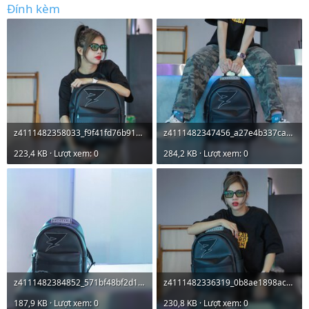
Đính kèm
z4111482358033_f9f41fd76b913f8cd9a34840dce8dbd8.jpg
z4111482347456_a27e4b337ca359d0cc7a62c97b5bf4b4.jpg
223,4 KB · Lượt xem: 0
284,2 KB · Lượt xem: 0
z4111482384852_571bf48bf2d1757b2d150f2daad45d12.jpg
z4111482336319_0b8ae1898ac9e32d8767050bab5ca234.jpg
187,9 KB · Lượt xem: 0
230,8 KB · Lượt xem: 0