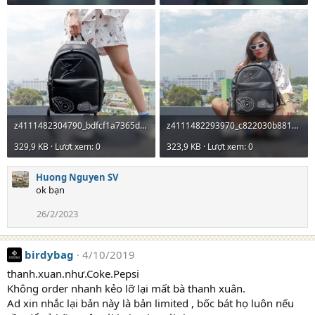
z4111482304790_bdfcf1a7365dc62dc03f585f475d4a3d.jpg
z4111482293970_c822030b8819a7926422fd4773695df4.jpg
329,9 KB · Lượt xem: 0
323,9 KB · Lượt xem: 0
Huong Nguyen SV
ok bạn
26/2/2023
birdybag
4/10/2019
thanh.xuan.như.Coke.Pepsi
Không order nhanh kẻo lỡ lại mất bà thanh xuân.
Ad xin nhắc lại bản này là bản limited , bốc bát họ luôn nếu