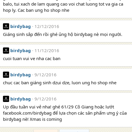
balo, tui xach de lam quang cao voi chat luong tot va gia ca
hop ly. Cac ban ung ho shop nhe
birdybag
12/12/2016
Giáng sinh sắp đến rồi ghé ủng hộ birdybag nè mọi người.
birdybag
11/12/2016
cuoi tuan vui ve nha cac ban
birdybag
9/12/2016
chuc cac ban giáng sinh dzui dze, luon ung ho shop nhe
birdybag
9/12/2016
Up đầu tuần vui vẻ nha! ghé 61/29 Cô Giang hoặc lướt
facebook.com/birdybag để lựa chọn các sản phẩm ưng ý của
birdybag nè! Xmas is coming