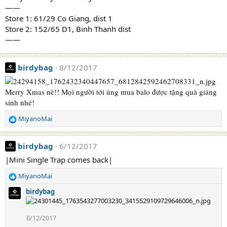
——
Store 1: 61/29 Co Giang, dist 1
Store 2: 152/65 D1, Binh Thanh dist
——
birdybag
8/12/2017
Merry Xmas nè!! Mọi người tới ủng mua balo được tặng quà giáng
sinh nhé!
MiyanoMai
R
e
a
birdybag
6/12/2017
c
t
|Mini Single Trap comes back|
i
MiyanoMai
o
R
n
e
birdybag
s
a
:
c
t
6/12/2017
i