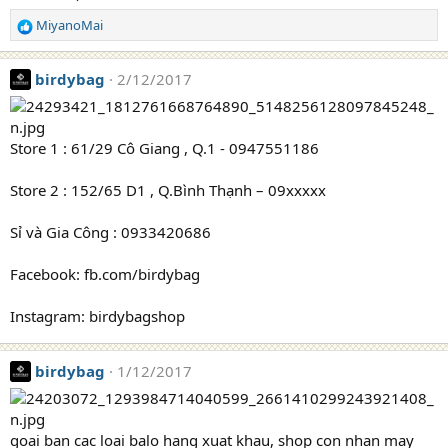
s
:
MiyanoMai
R
e
a
birdybag
2/12/2017
c
t
i
o
Store 1 : 61/29 Cô Giang , Q.1 - 0947551186
n
s
Store 2 : 152/65 D1 , Q.Bình Thạnh – 09xxxxx
:
Sỉ và Gia Công : 0933420686
Facebook: fb.com/birdybag
Instagram: birdybagshop
birdybag
1/12/2017
goai ban cac loai balo hang xuat khau, shop con nhan may