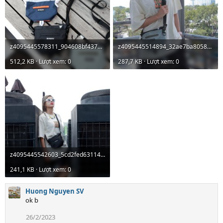
z4095445578311_904608bf43790ec9f947272a7eb6acfc.jpg
z4095445514894_32ae7ba8058efa552f3bd9ad2fe7dc9f.jpg
512,2 KB · Lượt xem: 0
287,7 KB · Lượt xem: 0
z4095445542603_5cd2fed63114999711e9aba300ad7615.jpg
241,1 KB · Lượt xem: 0
Huong Nguyen SV
ok b
26/2/2023