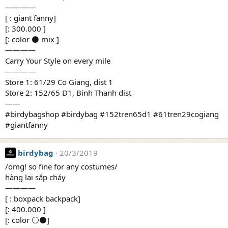
————
[ : giant fanny]
[: 300.000 ]
[: color ⚫️ mix ]
————
Carry Your Style on every mile
————
Store 1: 61/29 Co Giang, dist 1
Store 2: 152/65 D1, Binh Thanh dist
——
#birdybagshop #birdybag #152tren65d1 #61tren29cogiang
#giantfanny
birdybag
20/3/2019
/omg! so fine for any costumes/
hàng lại sắp cháy
————
[ : boxpack backpack]
[: 400.000 ]
[: color ⚪️⚫️]