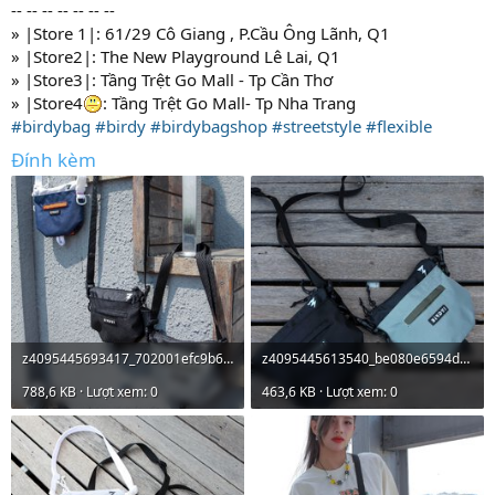
-- -- -- -- -- -- --
» |Store 1|: 61/29 Cô Giang , P.Cầu Ông Lãnh, Q1
» |Store2|: The New Playground Lê Lai, Q1
» |Store3|: Tầng Trệt Go Mall - Tp Cần Thơ
» |Store4
: Tầng Trệt Go Mall- Tp Nha Trang
#birdybag
#birdy
#birdybagshop
#streetstyle
#flexible
Đính kèm
z4095445693417_702001efc9b669f6cb8cc3e56f9ed072.jpg
z4095445613540_be080e6594ddc75ec9da4ecafb9016d1.jpg
788,6 KB · Lượt xem: 0
463,6 KB · Lượt xem: 0