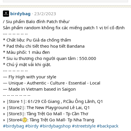
birdybag
23/2/2023
/ Siu phẩm Balo đính Patch thêu/
Sản phẩm random không fix các miếng patch 1 vị trí cố định
--- -- -- -- -- --
* Chất liệu: Pu Giả da chống thấm
* Pad thêu chi tiết theo hoạ tiết Bandana
* Màu phối: 1 màu đen
* Siu iu thương cho người quan tâm : 550.000
* Chú ý mặt vải khi giặt.
--- -- -- -- -- --
― Fly High with your style
― Unique - Authentic - Culture - Essential - Local
― Made in Vietnam based in Saigon
-- -- -- -- -- -- --
» |Store 1|: 61/29 Cô Giang , P.Cầu Ông Lãnh, Q1
» |Store2|: The New Playground Lê Lai, Q1
» |Store3|: Tầng Trệt Go Mall - Tp Cần Thơ
» |Store4
: Tầng Trệt Go Mall- Tp Nha Trang
#birdybag
#birdy
#birdybagshop
#streetstyle
#backpack