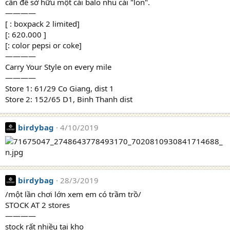
cần để sở hữu một cái balo nhu cái "lon".
————
[ : boxpack 2 limited]
[: 620.000 ]
[: color pepsi or coke]
————
Carry Your Style on every mile
————
Store 1: 61/29 Co Giang, dist 1
Store 2: 152/65 D1, Binh Thanh dist
birdybag
4/10/2019
birdybag
28/3/2019
/một lần chơi lớn xem em có trầm trồ/
STOCK AT 2 stores
————
stock rất nhiều tại kho