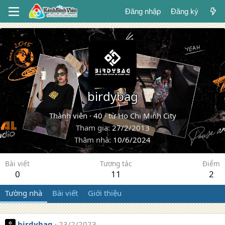
Đăng nhập
Đăng ký
birdybag
Thành viên
·
40
·
từ
Ho Chi Minh City
Tham gia
27/2/2013
Thăm nhà
10/6/2024
Bài viết
Tương tác
Điểm
0
11
2
Tường nhà
Bài viết
Giới thiệu
birdybag
23/2/2023