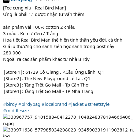
[Tee cưng xỉu : Real Bird Man]
Ưng là phải "." được nhận tư vấn thêm
-------------
sản phẩm vải 100% cotton 2 chiều
3 màu : Kem / đen / Trắng
Hoạ tiết Real Bird Man thể hiện tinh thần yêu đời, cá tính
Giá iu thương cho sanh ziên học sanh trong post này:
280.000
Ngoài ra các sản phẩm khác từ nhà Birdy
-------------
|Store 1|: 61/29 Cô Giang , P.Cầu Ông Lãnh, Q1
|Store2|: The New Playground Lê Lai, Q1
|Store3|: Tầng Trệt Go Mall - Tp Cần Thơ
|Store4|: Tầng Trệt Go Mall - TP Nha Trang
-------------
#birdy
#birdybag
#localbrand
#jacket
#streetstyle
#middlesize