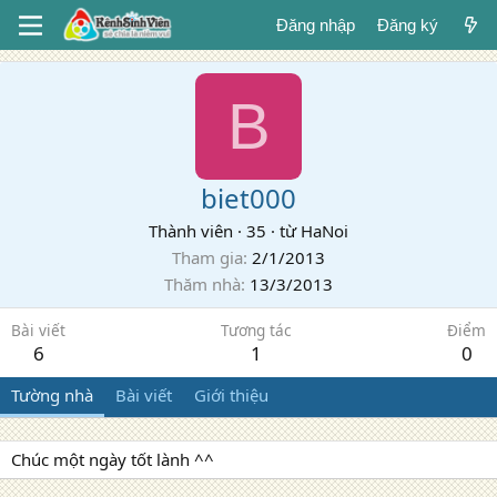
Đăng nhập
Đăng ký
B
biet000
Thành viên
·
35
·
từ
HaNoi
Tham gia
2/1/2013
Thăm nhà
13/3/2013
Bài viết
Tương tác
Điểm
6
1
0
Tường nhà
Bài viết
Giới thiệu
Chúc một ngày tốt lành ^^