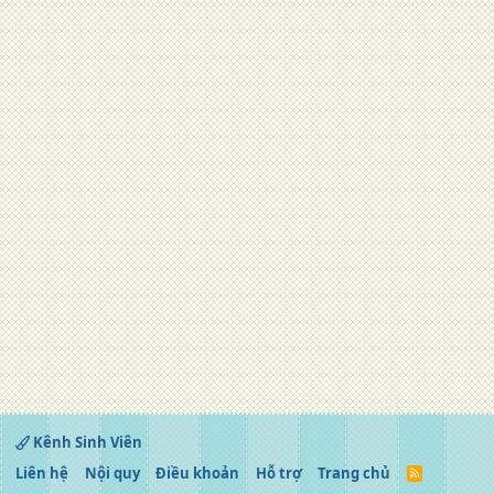
Kênh Sinh Viên
Liên hệ
Nội quy
Điều khoản
Hỗ trợ
Trang chủ
R
S