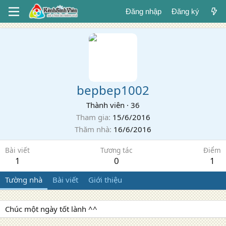
Đăng nhập
Đăng ký
bepbep1002
Thành viên
·
36
Tham gia
15/6/2016
Thăm nhà
16/6/2016
Bài viết
Tương tác
Điểm
1
0
1
Tường nhà
Bài viết
Giới thiệu
Chúc một ngày tốt lành ^^