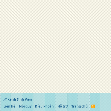
Kênh Sinh Viên
Liên hệ
Nội quy
Điều khoản
Hỗ trợ
Trang chủ
R
S