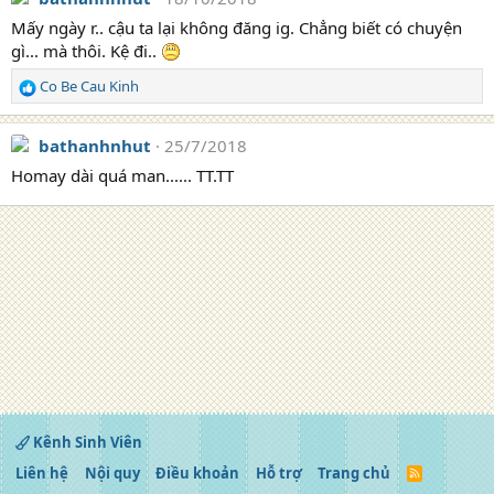
Mấy ngày r.. cậu ta lại không đăng ig. Chẳng biết có chuyện
gì... mà thôi. Kệ đi..
Co Be Cau Kinh
R
e
a
bathanhnhut
25/7/2018
c
t
Homay dài quá man...... TT.TT
i
o
n
s
:
Kênh Sinh Viên
Liên hệ
Nội quy
Điều khoản
Hỗ trợ
Trang chủ
R
S