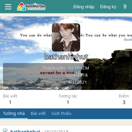
Đăng nhập
Đăng ký
bathanhnhut
Thành viên
·
từ
TPHCM
Tham gia
10/4/2018
Thăm nhà
4/1/2021
Bài viết
Tương tác
Điểm
1
1
3
Tường nhà
Bài viết
Giới thiệu
bathanhnhut
18/10/2018