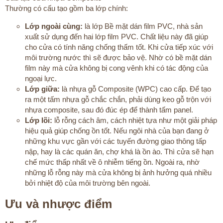
Thường có cấu tạo gồm ba lớp chính:​
Lớp ngoài cùng:
là lớp Bề mặt dán film PVC, nhà sản
xuất sử dụng đến hai lớp film PVC. Chất liệu này đã giúp
cho cửa có tính năng chống thấm tốt. Khi cửa tiếp xúc với
môi trường nước thì sẽ được bảo vệ. Nhờ có bề mặt dán
film này mà cửa không bị cong vênh khi có tác động của
ngoại lực.
Lớp giữa:
là nhựa gỗ Composite (WPC) cao cấp. Để tạo
ra một tấm nhựa gỗ chắc chắn, phải dùng keo gỗ trộn với
nhựa composite, sau đó đúc ép để thành tấm panel.
Lớp lõi:
lỗ rỗng cách âm, cách nhiệt tựa như một giải pháp
hiệu quả giúp chống ồn tốt. Nếu ngôi nhà của bạn đang ở
những khu vực gần với các tuyến đường giao thông tấp
nập, hay là các quán ăn, chợ khá là ồn ào. Thì cửa sẽ hạn
chế mức thấp nhất về ô nhiễm tiếng ồn. Ngoài ra, nhờ
những lỗ rỗng này mà cửa không bị ảnh hưởng quá nhiều
bởi nhiệt độ của môi trường bên ngoài.
Ưu và nhược điểm​