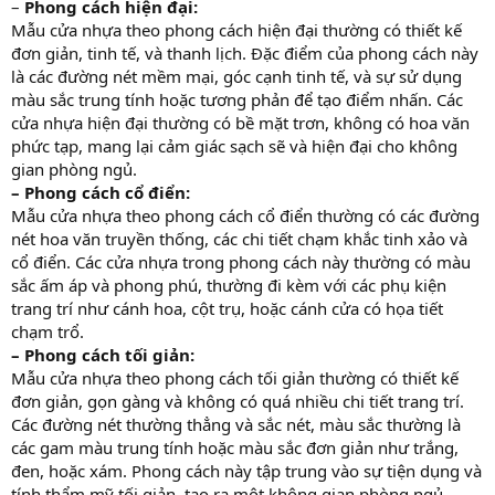
–
Phong cách hiện đại:
Mẫu cửa nhựa theo phong cách hiện đại thường có thiết kế
đơn giản, tinh tế, và thanh lịch. Đặc điểm của phong cách này
là các đường nét mềm mại, góc cạnh tinh tế, và sự sử dụng
màu sắc trung tính hoặc tương phản để tạo điểm nhấn. Các
cửa nhựa hiện đại thường có bề mặt trơn, không có hoa văn
phức tạp, mang lại cảm giác sạch sẽ và hiện đại cho không
gian phòng ngủ.
– Phong cách cổ điển:
Mẫu cửa nhựa theo phong cách cổ điển thường có các đường
nét hoa văn truyền thống, các chi tiết chạm khắc tinh xảo và
cổ điển. Các cửa nhựa trong phong cách này thường có màu
sắc ấm áp và phong phú, thường đi kèm với các phụ kiện
trang trí như cánh hoa, cột trụ, hoặc cánh cửa có họa tiết
chạm trổ.
– Phong cách tối giản:
Mẫu cửa nhựa theo phong cách tối giản thường có thiết kế
đơn giản, gọn gàng và không có quá nhiều chi tiết trang trí.
Các đường nét thường thẳng và sắc nét, màu sắc thường là
các gam màu trung tính hoặc màu sắc đơn giản như trắng,
đen, hoặc xám. Phong cách này tập trung vào sự tiện dụng và
tính thẩm mỹ tối giản, tạo ra một không gian phòng ngủ