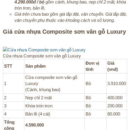
4.290.000đ / bộ
gồm cánh, khung bao, nẹp chỉ 2 mặt, khóa
tròn trơn, bản lề.
Giá trên chưa bao gồm giá lắp đặt, vận chuyển. Giá lắp đặt,
vận chuyển phụ thuộc vào khoảng cách và số lượng.
Giá cửa nhựa Composite sơn vân gỗ Luxury​
Cửa nhựa Composite sơn vân gỗ Luxury​
Đơn vị
Giá
STT
Sản phẩm
tính
(vnđ)
Cửa composite sơn vân gỗ
1
Luxury
Bộ
3.910.000
(Cánh, khung bao)
2
Nẹp chỉ 2 mặt
Bộ
400.000
3
Khóa tròn trơn
Bộ
200.000
4
Bản lề (4 cái)
Bộ
80.000
Tổng
4.590.000
cộng