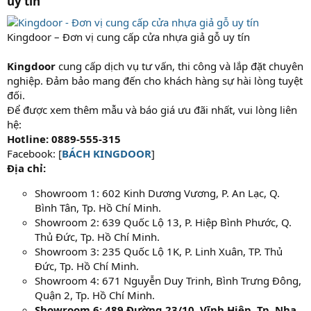
uy tín​
Kingdoor – Đơn vị cung cấp cửa nhựa giả gỗ uy tín
Kingdoor
cung cấp dịch vụ tư vấn, thi công và lắp đặt chuyên
nghiệp. Đảm bảo mang đến cho khách hàng sự hài lòng tuyệt
đối.
Để được xem thêm mẫu và báo giá ưu đãi nhất, vui lòng liên
hệ:
Hotline: 0889-555-315
Facebook: [
BÁCH KINGDOOR
]
Địa chỉ:
Showroom 1: 602 Kinh Dương Vương, P. An Lạc, Q.
Bình Tân, Tp. Hồ Chí Minh.
Showroom 2: 639 Quốc Lộ 13, P. Hiệp Bình Phước, Q.
Thủ Đức, Tp. Hồ Chí Minh.
Showroom 3: 235 Quốc Lộ 1K, P. Linh Xuân, TP. Thủ
Đức, Tp. Hồ Chí Minh.
Showroom 4: 671 Nguyễn Duy Trinh, Bình Trưng Đông,
Quận 2, Tp. Hồ Chí Minh.
Showroom 6: 489 Đường 23/10, Vĩnh Hiệp, Tp. Nha