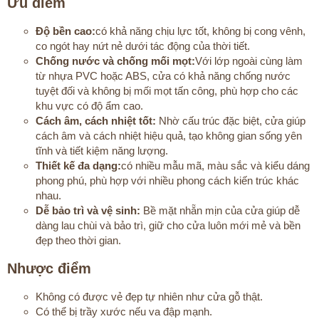
Ưu điểm​
Độ bền cao:
có khả năng chịu lực tốt, không bị cong vênh,
co ngót hay nứt nẻ dưới tác động của thời tiết.
Chống nước và chống mối mọt:
Với lớp ngoài cùng làm
từ nhựa PVC hoặc ABS, cửa có khả năng chống nước
tuyệt đối và không bị mối mọt tấn công, phù hợp cho các
khu vực có độ ẩm cao.
Cách âm, cách nhiệt tốt:
Nhờ cấu trúc đặc biệt, cửa giúp
cách âm và cách nhiệt hiệu quả, tạo không gian sống yên
tĩnh và tiết kiệm năng lượng.
Thiết kế đa dạng:
có nhiều mẫu mã, màu sắc và kiểu dáng
phong phú, phù hợp với nhiều phong cách kiến trúc khác
nhau.
Dễ bảo trì và vệ sinh:
Bề mặt nhẵn mịn của cửa giúp dễ
dàng lau chùi và bảo trì, giữ cho cửa luôn mới mẻ và bền
đẹp theo thời gian.
Nhược điểm​
Không có được vẻ đẹp tự nhiên như cửa gỗ thật.
Có thể bị trầy xước nếu va đập mạnh.