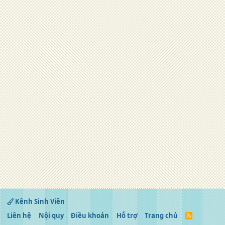
Kênh Sinh Viên
Liên hệ
Nội quy
Điều khoản
Hỗ trợ
Trang chủ
R
S