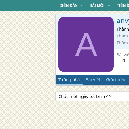
DIỄN ĐÀN
BÀI MỚI
TIỆN Í
anv
A
Thành
Tham 
Thăm
Bài viế
0
Tường nhà
Bài viết
Giới thiệu
Chúc một ngày tốt lành ^^