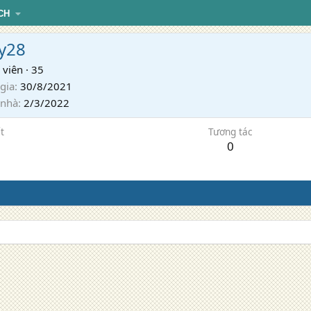
CH
y28
 viên
·
35
gia
30/8/2021
 nhà
2/3/2022
t
Tương tác
0