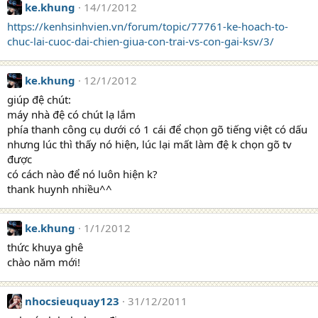
ke.khung
14/1/2012
https://kenhsinhvien.vn/forum/topic/77761-ke-hoach-to-
chuc-lai-cuoc-dai-chien-giua-con-trai-vs-con-gai-ksv/3/
ke.khung
12/1/2012
giúp đệ chút:
máy nhà đệ có chút lạ lắm
phía thanh công cụ dưới có 1 cái để chọn gõ tiếng việt có dấu
nhưng lúc thì thấy nó hiện, lúc lại mất làm đệ k chọn gõ tv
được
có cách nào để nó luôn hiện k?
thank huynh nhiều^^
ke.khung
1/1/2012
thức khuya ghê
chào năm mới!
nhocsieuquay123
31/12/2011