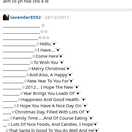
anh có yh hok cho e đi
lavender8592
24/12/2011
__________________ ☆
__________________☆☆
_________________☆☆☆
________________☆Hello,´♥`
_______________☆I Have….´♥`
______________☆Come Here´♥`
_____________☆To Wish You ´♥`
____________☆Merry Christmas´♥`
___________☆And Also, A Happy´♥`
__________☆New Year To You For´♥`
_________☆2012… I Hope The New ´♥`
________☆Year Brings You Loads Of ´♥`
_______☆Happiness And Good Health. ´♥`
_____☆I Hope You Have A Nice Day On ´♥`
____☆Christmas Day, Filled With Lots Of ´♥`
___☆Family Time…..And Of Course Eating ´♥`
__☆Lots Of Nice Foods, And Candies. I Hope´♥`
_☆That Santa Is Good To You As Well And He´♥`