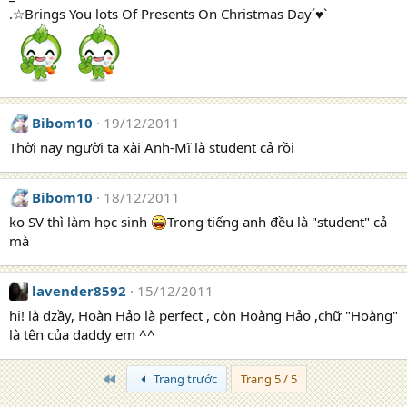
.☆Brings You lots Of Presents On Christmas Day´♥`
Bibom10
19/12/2011
Thời nay người ta xài Anh-Mĩ là student cả rồi
Bibom10
18/12/2011
ko SV thì làm học sinh
Trong tiếng anh đều là "student" cả
mà
lavender8592
15/12/2011
hi! là dzầy, Hoàn Hảo là perfect , còn Hoàng Hảo ,chữ "Hoàng"
là tên của daddy em ^^
Trang đầu
Trang trước
Trang 5 / 5