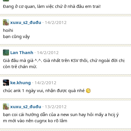
Đang ở cơ quan, làm việc chứ ở nhà đâu em trai!
xuxu_s2_đuđu
14/2/2012
hoihi
bạn cũng vậy
Lan Thanh
14/2/2012
Già đâu mà già ^.^. Già nhất trên KSV thôi, chứ ngoài đời chị
còn trẻ chán mừ.
ke.khung
14/2/2012
chúc ank 1 ngày vui, nhận được quà nhé
xuxu_s2_đuđu
13/2/2012
bạn coi cái hướng dẫn của a new sun hay hỏi mấy a hcij ý
m mới vào nên cugnx ko rõ lắm