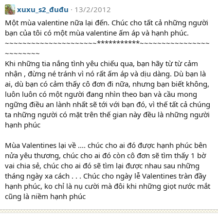
xuxu_s2_đuđu
13/2/2012
Một mùa valentine nữa lại đến. Chúc cho tất cả những người
bạn của tôi có một mùa valentine ấm áp và hạnh phúc.
~~~~~~~~~~~~~~~~~~~~~***********~~~~~~~~~~~~~~~~
~~~~~~~~
Khi những tia nắng tình yêu chiếu qua, bạn hãy từ từ cảm
nhận , đừng né tránh vì nó rất ấm áp và dịu dàng. Dù bạn là
ai, dù bạn có cảm thấy cô đơn đi nữa, nhưng bạn biết không,
luôn luôn có một người đang nhìn theo bạn và cầu mong
ngững điều an lành nhất sẽ tới với bạn đó, vì thế tất cả chúng
ta những người có mặt trên thế gian này đều là những người
hạnh phúc
Mùa Valentines lại về .... chúc cho ai đó được hạnh phúc bên
nửa yêu thương, chúc cho ai đó còn cô đơn sẽ tìm thấy 1 bờ
vai chia sẻ, chúc cho ai đó sẽ tìm lại được nhau sau những
tháng ngày xa cách . . . Chúc cho ngày lễ Valentines tràn đầy
hạnh phúc, ko chỉ là nụ cười mà đôi khi những giọt nước mắt
cũng là niềm hạnh phúc