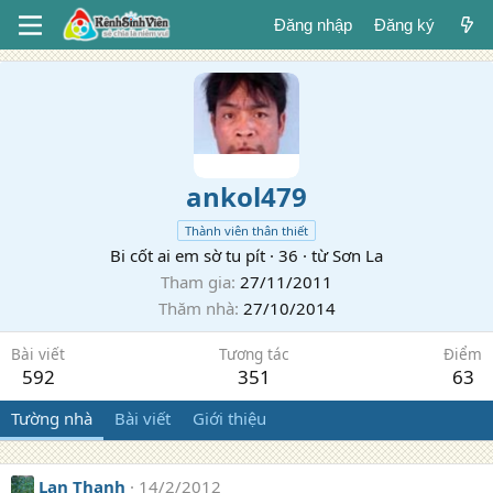
Đăng nhập
Đăng ký
ankol479
Thành viên thân thiết
Bi cốt ai em sờ tu pít
·
36
·
từ
Sơn La
Tham gia
27/11/2011
Thăm nhà
27/10/2014
Bài viết
Tương tác
Điểm
592
351
63
Tường nhà
Bài viết
Giới thiệu
Lan Thanh
14/2/2012