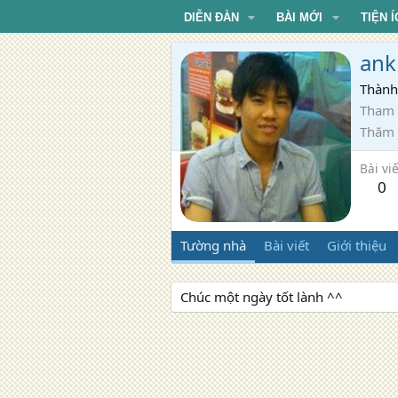
DIỄN ĐÀN
BÀI MỚI
TIỆN Í
ank
Thành
Tham 
Thăm
Bài viế
0
Tường nhà
Bài viết
Giới thiệu
Chúc một ngày tốt lành ^^