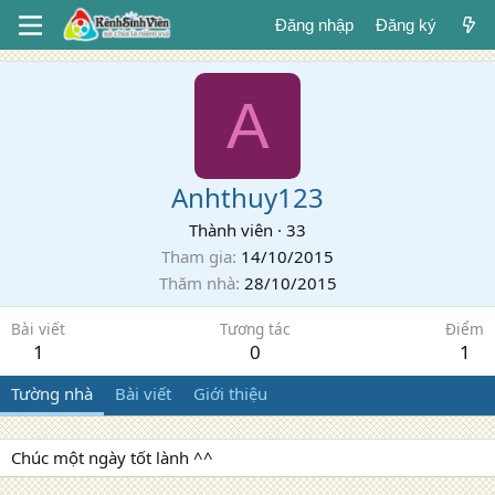
Đăng nhập
Đăng ký
A
Anhthuy123
Thành viên
·
33
Tham gia
14/10/2015
Thăm nhà
28/10/2015
Bài viết
Tương tác
Điểm
1
0
1
Tường nhà
Bài viết
Giới thiệu
Chúc một ngày tốt lành ^^