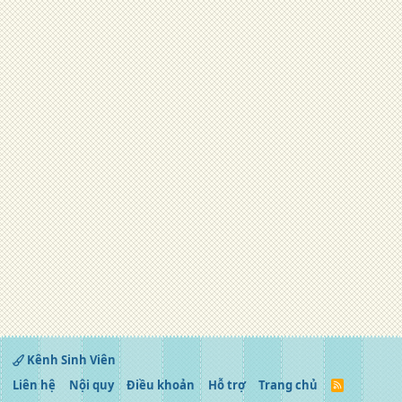
Kênh Sinh Viên
Liên hệ
Nội quy
Điều khoản
Hỗ trợ
Trang chủ
R
S