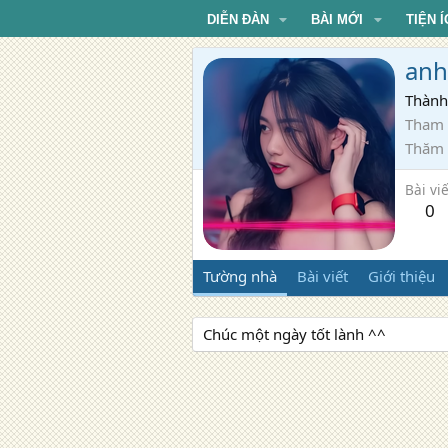
DIỄN ĐÀN
BÀI MỚI
TIỆN Í
anh
Thành
Tham 
Thăm
Bài viế
0
Tường nhà
Bài viết
Giới thiệu
Chúc một ngày tốt lành ^^