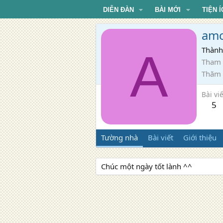
DIỄN ĐÀN
BÀI MỚI
TIỆN Í
amc
A
Thành
Tham 
Thăm
Bài viế
5
Tường nhà
Bài viết
Giới thiệu
Chúc một ngày tốt lành ^^