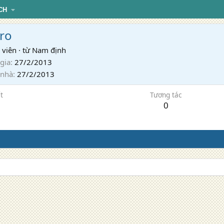
CH
ro
 viên
·
từ
Nam định
gia
27/2/2013
 nhà
27/2/2013
t
Tương tác
0