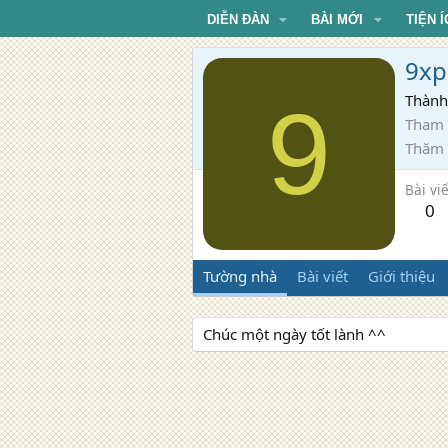
DIỄN ĐÀN
BÀI MỚI
TIỆN Í
9xp
9
Thành
Tham 
Thăm
Bài viế
0
Tường nhà
Bài viết
Giới thiệu
Chúc một ngày tốt lành ^^