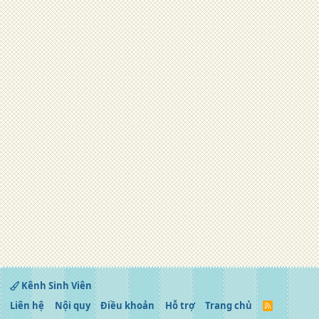
Kênh Sinh Viên
Liên hệ
Nội quy
Điều khoản
Hỗ trợ
Trang chủ
R
S