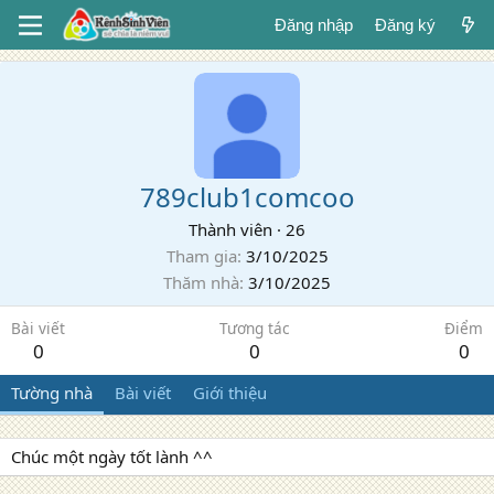
Đăng nhập
Đăng ký
789club1comcoo
Thành viên
·
26
Tham gia
3/10/2025
Thăm nhà
3/10/2025
Bài viết
Tương tác
Điểm
0
0
0
Tường nhà
Bài viết
Giới thiệu
Chúc một ngày tốt lành ^^