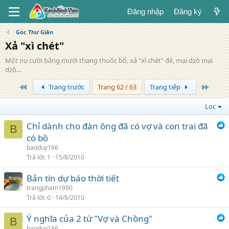
Đăng nhập
Đăng ký
Góc Thư Giãn
Xả "xì chét"
Một nụ cười bằng mười thang thuốc bổ, xả "xì chét" đê, mại dzô mại
dzô...
Trang đầu
Trang 
Trang trước
Trang 62 / 63
Trang tiếp
Lọc
Chỉ dành cho đàn ông đã có vợ và con trai đã
B
có bồ
baoduy166
Trả lời
1
15/8/2010
Bản tin dự báo thời tiết
trangpham1990
Trả lời
0
14/8/2010
Ý nghĩa của 2 từ "Vợ và Chồng"
B
baoduy166