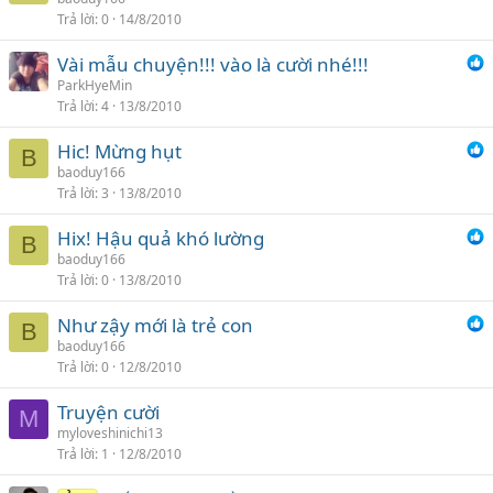
Trả lời
0
14/8/2010
Vài mẫu chuyện!!! vào là cười nhé!!!
ParkHyeMin
Trả lời
4
13/8/2010
Hic! Mừng hụt
B
baoduy166
Trả lời
3
13/8/2010
Hix! Hậu quả khó lường
B
baoduy166
Trả lời
0
13/8/2010
Như zậy mới là trẻ con
B
baoduy166
Trả lời
0
12/8/2010
Truyện cười
M
myloveshinichi13
Trả lời
1
12/8/2010