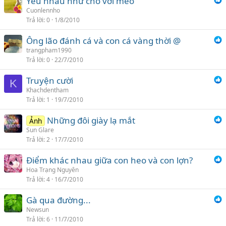
Yêu nhau như chó với mèo
Cuonlennho
Trả lời
0
1/8/2010
Ông lão đánh cá và con cá vàng thời @
trangpham1990
Trả lời
0
22/7/2010
Truyện cười
K
Khachdentham
Trả lời
1
19/7/2010
Những đôi giày lạ mắt
Ảnh
Sun Glare
Trả lời
2
17/7/2010
Điểm khác nhau giữa con heo và con lợn?
Hoa Trạng Nguyên
Trả lời
4
16/7/2010
Gà qua đường...
Newsun
Trả lời
6
11/7/2010