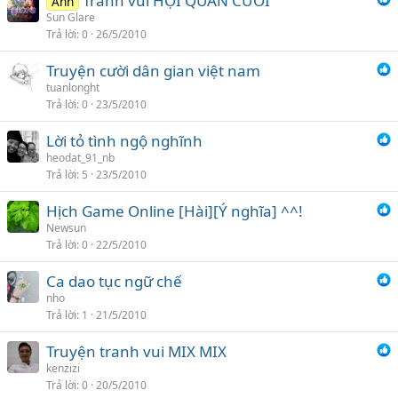
Tranh vui HỘI QUÁN CƯỜI
Ảnh
Sun Glare
Trả lời
0
26/5/2010
Truyện cười dân gian việt nam
tuanlonght
Trả lời
0
23/5/2010
Lời tỏ tình ngộ nghĩnh
heodat_91_nb
Trả lời
5
23/5/2010
Hịch Game Online [Hài][Ý nghĩa] ^^!
Newsun
Trả lời
0
22/5/2010
Ca dao tục ngữ chế
nho
Trả lời
1
21/5/2010
Truyện tranh vui MIX MIX
kenzizi
Trả lời
0
20/5/2010