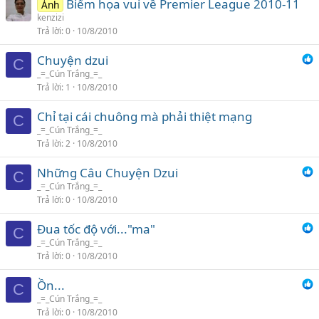
Biếm họa vui về Premier League 2010-11
Ảnh
kenzizi
Trả lời
0
10/8/2010
Chuyện dzui
C
_=_Cún Trắng_=_
Trả lời
1
10/8/2010
Chỉ tại cái chuông mà phải thiệt mạng
C
_=_Cún Trắng_=_
Trả lời
2
10/8/2010
Những Câu Chuyện Dzui
C
_=_Cún Trắng_=_
Trả lời
0
10/8/2010
Đua tốc độ với..."ma"
C
_=_Cún Trắng_=_
Trả lời
0
10/8/2010
Ồn...
C
_=_Cún Trắng_=_
Trả lời
0
10/8/2010