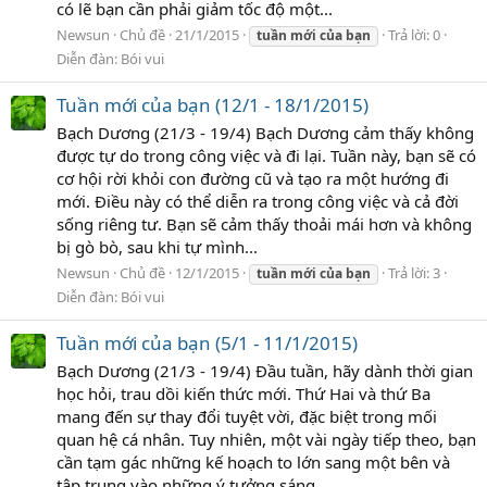
có lẽ bạn cần phải giảm tốc độ một...
Newsun
Chủ đề
21/1/2015
Trả lời: 0
tuần
mới
của
bạn
Diễn đàn:
Bói vui
Tuần mới của bạn (12/1 - 18/1/2015)
Bạch Dương (21/3 - 19/4) Bạch Dương cảm thấy không
được tự do trong công việc và đi lại. Tuần này, bạn sẽ có
cơ hội rời khỏi con đường cũ và tạo ra một hướng đi
mới. Điều này có thể diễn ra trong công việc và cả đời
sống riêng tư. Bạn sẽ cảm thấy thoải mái hơn và không
bị gò bò, sau khi tự mình...
Newsun
Chủ đề
12/1/2015
Trả lời: 3
tuần
mới
của
bạn
Diễn đàn:
Bói vui
Tuần mới của bạn (5/1 - 11/1/2015)
Bạch Dương (21/3 - 19/4) Đầu tuần, hãy dành thời gian
học hỏi, trau dồi kiến thức mới. Thứ Hai và thứ Ba
mang đến sự thay đổi tuyệt vời, đặc biệt trong mối
quan hệ cá nhân. Tuy nhiên, một vài ngày tiếp theo, bạn
cần tạm gác những kế hoạch to lớn sang một bên và
tập trung vào những ý tưởng sáng...