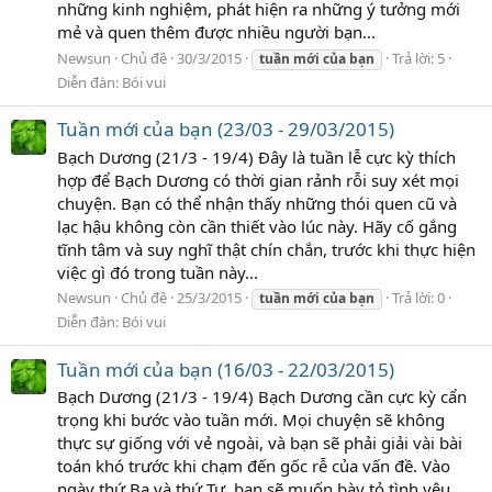
những kinh nghiệm, phát hiện ra những ý tưởng mới
mẻ và quen thêm được nhiều người bạn...
Newsun
Chủ đề
30/3/2015
Trả lời: 5
tuần
mới
của
bạn
Diễn đàn:
Bói vui
Tuần mới của bạn (23/03 - 29/03/2015)
Bạch Dương (21/3 - 19/4) Đây là tuần lễ cực kỳ thích
hợp để Bạch Dương có thời gian rảnh rỗi suy xét mọi
chuyện. Bạn có thể nhận thấy những thói quen cũ và
lạc hậu không còn cần thiết vào lúc này. Hãy cố gắng
tĩnh tâm và suy nghĩ thật chín chắn, trước khi thực hiện
việc gì đó trong tuần này...
Newsun
Chủ đề
25/3/2015
Trả lời: 0
tuần
mới
của
bạn
Diễn đàn:
Bói vui
Tuần mới của bạn (16/03 - 22/03/2015)
Bạch Dương (21/3 - 19/4) Bạch Dương cần cực kỳ cẩn
trọng khi bước vào tuần mới. Mọi chuyện sẽ không
thực sự giống với vẻ ngoài, và bạn sẽ phải giải vài bài
toán khó trước khi chạm đến gốc rễ của vấn đề. Vào
ngày thứ Ba và thứ Tư, bạn sẽ muốn bày tỏ tình yêu