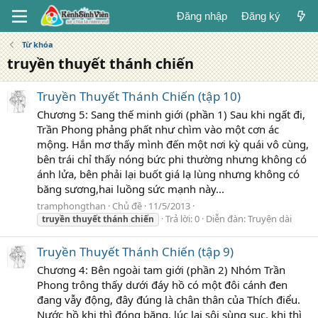
Đăng nhập
Đăng ký
Từ khóa
truyền thuyết thánh chiến
Truyền Thuyết Thánh Chiến (tập 10)
Chương 5: Sang thế minh giới (phần 1) Sau khi ngất đi,
Trần Phong phảng phất như chìm vào một cơn ác
mộng. Hắn mơ thấy mình đến một nơi kỳ quái vô cùng,
bên trái chỉ thấy nóng bức phi thường nhưng không có
ánh lửa, bên phải lại buốt giá lạ lùng nhưng không có
băng sương,hai luồng sức mạnh này...
tramphongthan
Chủ đề
11/5/2013
Trả lời: 0
Diễn đàn:
Truyện dài
truyền
thuyết
thánh
chiến
Truyền Thuyết Thánh Chiến (tập 9)
Chương 4: Bên ngoài tam giới (phần 2) Nhóm Trần
Phong trông thấy dưới đáy hồ có một đôi cánh đen
đang vẫy động, đây đúng là chân thân của Thích điểu.
Nước hồ khi thì đóng băng, lúc lại sôi sùng sục, khi thì