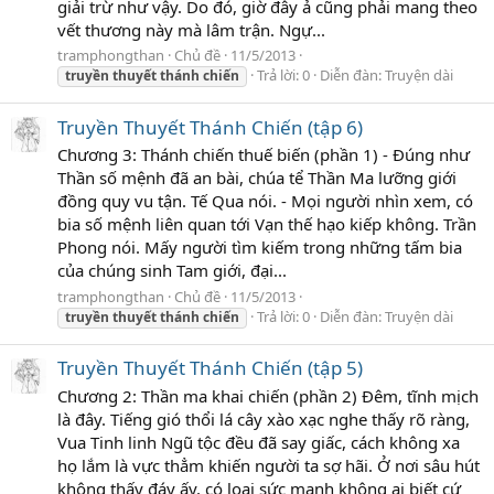
giải trừ như vậy. Do đó, giờ đây ả cũng phải mang theo
vết thương này mà lâm trận. Ngự...
tramphongthan
Chủ đề
11/5/2013
Trả lời: 0
Diễn đàn:
Truyện dài
truyền
thuyết
thánh
chiến
Truyền Thuyết Thánh Chiến (tập 6)
Chương 3: Thánh chiến thuế biến (phần 1) - Đúng như
Thần số mệnh đã an bài, chúa tể Thần Ma lưỡng giới
đồng quy vu tận. Tế Qua nói. - Mọi người nhìn xem, có
bia số mệnh liên quan tới Vạn thế hạo kiếp không. Trần
Phong nói. Mấy người tìm kiếm trong những tấm bia
của chúng sinh Tam giới, đại...
tramphongthan
Chủ đề
11/5/2013
Trả lời: 0
Diễn đàn:
Truyện dài
truyền
thuyết
thánh
chiến
Truyền Thuyết Thánh Chiến (tập 5)
Chương 2: Thần ma khai chiến (phần 2) Đêm, tĩnh mịch
là đây. Tiếng gió thổi lá cây xào xạc nghe thấy rõ ràng,
Vua Tinh linh Ngũ tộc đều đã say giấc, cách không xa
họ lắm là vực thẳm khiến người ta sợ hãi. Ở nơi sâu hút
không thấy đáy ấy, có loại sức mạnh không ai biết cứ