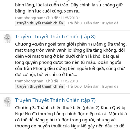
bình lặng, lúc lại cuộn trào. Đây chính là sự chống giữ
bằng linh lực cuối cùng, xem ra...
tramphongthan
Chủ đề
11/5/2013
Trả lời: 0
Diễn đàn:
Truyện dài
truyền
thuyết
thánh
chiến
Truyền Thuyết Thánh Chiến (tập 8)
Chương 4:Bên ngoài tam giới (phần 1) Đêm giữa tháng,
mặt trăng tròn vành vạnh lơ lửng giữa tầng không, đối
diện với mặt trăng ở bên dưới chính là khối bát quái
long quyển phong được tạo nên từ máu. Đoàn người
của Trần Phong đều đứng bên ngoài kết giới, cùng chờ
đợi cơ hội, bởi vì chỉ có ở thời...
tramphongthan
Chủ đề
11/5/2013
Trả lời: 0
Diễn đàn:
Truyện dài
truyền
thuyết
thánh
chiến
Truyền Thuyết Thánh Chiến (tập 7)
Chương 3: Thánh chiến thuế biến (phần 2) Khoa Quỳ bị
Ngự Nô đả thương bằng chính độc diệp của ả. Mặc dù ả
có thể dễ dàng giải trừ độc trong người, nhưng vết
thương do huyễn thuật của Ngự Nô gây nên đâu có dễ