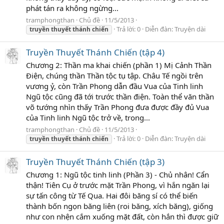
phát tán ra không ngừng...
tramphongthan
Chủ đề
11/5/2013
Trả lời: 0
Diễn đàn:
Truyện dài
truyền
thuyết
thánh
chiến
Truyền Thuyết Thánh Chiến (tập 4)
Chương 2: Thần ma khai chiến (phần 1) Mị Cảnh Thần
Điện, chúng thần Thần tộc tụ tập. Châu Tế ngồi trên
vương ỷ, còn Trần Phong dẫn đầu Vua của Tinh linh
Ngũ tộc cũng đã tới trước thần điện. Toàn thể văn thần
võ tướng nhìn thấy Trần Phong đưa được đầy đủ Vua
của Tinh linh Ngũ tộc trở về, trong...
tramphongthan
Chủ đề
11/5/2013
Trả lời: 0
Diễn đàn:
Truyện dài
truyền
thuyết
thánh
chiến
Truyền Thuyết Thánh Chiến (tập 3)
Chương 1: Ngũ tộc tinh linh (Phần 3) - Chủ nhân! Cẩn
thận! Tiên Cụ ở trước mặt Trần Phong, vì hắn ngăn lại
sự tấn công từ Tế Qua. Hai đôi băng sí có thể biến
thành bốn ngọn băng liên (roi băng, xích băng), giống
như con nhện cắm xuống mặt đất, còn hắn thì được giữ