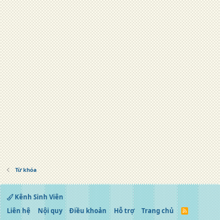
Từ khóa
Kênh Sinh Viên
Liên hệ
Nội quy
Điều khoản
Hỗ trợ
Trang chủ
R
S