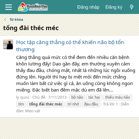
Đăng nhập
Đăng ký
Từ khóa
tổng đài théc méc
Học tập căng thẳng có thể khiến não bộ tổn
thương
Căng thẳng quá mức có thể đem đến nhiều căn bệnh
khôn lường đấy! Dạo gần đây, em thường xuyên cảm
thấy đau đầu, chóng mặt, nhất là những lúc ngồi xuống
đứng lên. Người thì hay bị mệt mỏi đến mức chẳng
muốn làm bất cứ việc gì cả, ăn uống cũng không ngon
miệng. Đặc biệt ban đêm mặc dù em đã lên...
ly quoc
Chủ đề
7/11/2013
bộ não
tác hại
thiếu máu não
Trả lời: 1
Diễn
tím
tổng
đài
théc
méc
trí nhớ
đau đầu
đàn:
Mẹo vặt