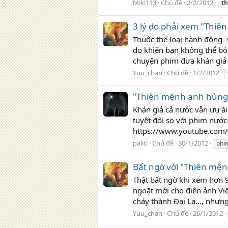
Miki113
Chủ đề
2/2/2012
th
3 lý do phải xem "Thi
Thuộc thể loại hành động-
do khiến bạn không thể bỏ
chuyện phim đưa khán giả v
Yuu_chan
Chủ đề
1/2/2012
"Thiên mệnh anh hùng"
Khán giả cả nước vẫn ưu á
tuyệt đối so với phim nướ
https://www.youtube.com/u
paliti
Chủ đề
30/1/2012
phi
Bất ngờ với "Thiên mệ
Thật bất ngờ khi xem hơn 
ngoặt mới cho điện ảnh Vi
cháy thành Đại La..., nhưn
Yuu_chan
Chủ đề
26/1/2012