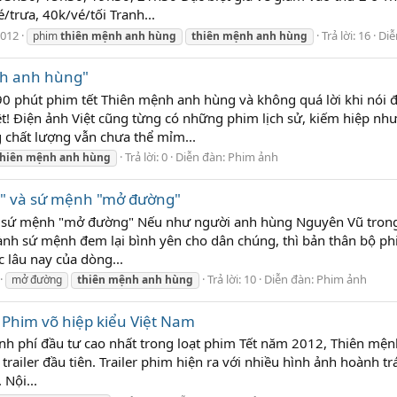
/trưa, 40k/vé/tối Tranh...
2012
Trả lời: 16
Diễ
phim
thiên
mệnh
anh
hùng
thiên
mệnh
anh
hùng
nh anh hùng"
90 phút phim tết Thiên mệnh anh hùng và không quá lời khi nói 
ệt! Điện ảnh Việt cũng từng có những phim lịch sử, kiếm hiệp nh
g chất lượng vẫn chưa thể mỉm...
Trả lời: 0
Diễn đàn:
Phim ảnh
thiên
mệnh
anh
hùng
" và sứ mệnh "mở đường"
 sứ mệnh "mở đường" Nếu như người anh hùng Nguyên Vũ tron
nh sứ mệnh đem lại bình yên cho dân chúng, thì bản thân bộ p
 lâu nay của dòng...
Trả lời: 10
Diễn đàn:
Phim ảnh
mở đường
thiên
mệnh
anh
hùng
Phim võ hiệp kiểu Việt Nam
nh phí đầu tư cao nhất trong loạt phim Tết năm 2012, Thiên mện
railer đầu tiên. Trailer phim hiện ra với nhiều hình ảnh hoành tr
Nội...