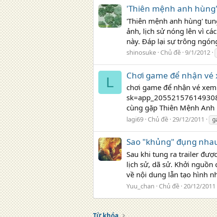
'Thiên mệnh anh hùng'
'Thiên mệnh anh hùng' tun
ảnh, lịch sử nóng lên vì c
này. Đáp lại sự trông ngóng
shinosuke
Chủ đề
9/1/2012
Chơi game để nhận vé
L
chơi game để nhận vé xem
sk=app_205521576149308 đâ
cùng gặp Thiên Mệnh Anh H
lagi69
Chủ đề
29/12/2011
g
Sao "khủng" đụng nha
Sau khi tung ra trailer đ
lịch sử, dã sử. Khởi nguồ
về nội dung lẫn tạo hình nh
Yuu_chan
Chủ đề
20/12/2011
Từ khóa