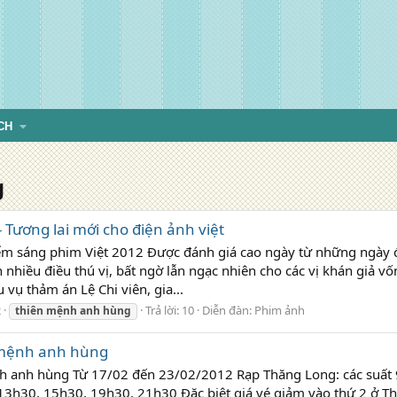
CH
g
Tương lai mới cho điện ảnh việt
ểm sáng phim Việt 2012 Được đánh giá cao ngày từ những ngày
hiều điều thú vị, bất ngờ lẫn ngạc nhiên cho các vị khán giả vố
vụ thảm án Lệ Chi viên, gia...
2
Trả lời: 10
Diễn đàn:
Phim ảnh
thiên
mệnh
anh
hùng
 mệnh anh hùng
h anh hùng Từ 17/02 đến 23/02/2012 Rạp Thăng Long: các suất 
13h30, 15h30, 19h30, 21h30 Đặc biệt giá vé giảm vào thứ 2 ở Th