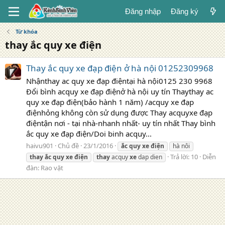
Đăng nhập
Đăng ký
Từ khóa
thay ắc quy xe điện
Thay ắc quy xe đạp điện ở hà nội 01252309968
Nhậnthay ac quy xe đạp điệntại hà nội0125 230 9968
Đổi bình acquy xe đạp điệnở hà nội uy tín Thaythay ac
quy xe đạp điện(bảo hành 1 năm) /acquy xe đạp
điệnhỏng không còn sử dụng được Thay acquyxe đạp
điệntận nơi - tại nhà-nhanh nhất- uy tín nhất Thay bình
ắc quy xe đạp điện/Doi binh acquy...
haivu901
Chủ đề
23/1/2016
ắc
quy
xe
điện
hà nôi
Trả lời: 10
Diễn
thay
ắc
quy
xe
điện
thay
acquy
xe
dap dien
đàn:
Rao vặt