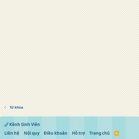
Từ khóa
Kênh Sinh Viên
Liên hệ
Nội quy
Điều khoản
Hỗ trợ
Trang chủ
R
S