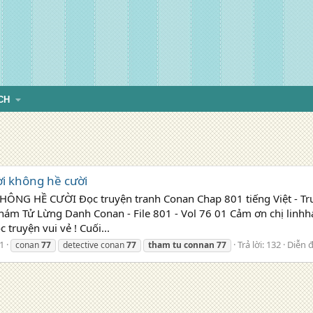
CH
i không hề cười
NG HỀ CƯỜI Đọc truyện tranh Conan Chap 801 tiếng Việt - Truy
Thám Tử Lừng Danh Conan - File 801 - Vol 76 01 Cảm ơn chị lin
 truyện vui vẻ ! Cuối...
1
Trả lời: 132
Diễn 
conan
77
detective conan
77
tham
tu
connan
77