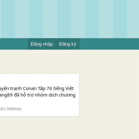
Đăng nhập
Đăng ký
ện tranh Conan Tập 76 tiếng Việt
hhang89 đã hỗ trợ nhóm dịch chương
đàn:
Deleted