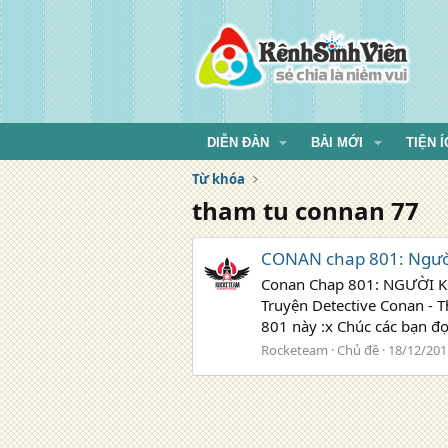
DIỄN ĐÀN
BÀI MỚI
TIỆN Í
Từ khóa
tham tu connan 77
CONAN chap 801: Ngườ
Conan Chap 801: NGƯỜI KHÔ
Truyện Detective Conan - 
801 này :x Chúc các bạn đọc
Rocketeam
Chủ đề
18/12/201