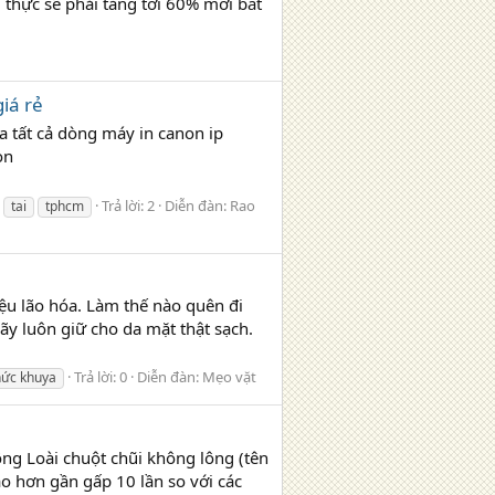
 thực sẽ phải tăng tới 60% mới bắt
iá rẻ
a tất cả dòng máy in canon ip
on
Trả lời: 2
Diễn đàn:
Rao
tai
tphcm
ệu lão hóa. Làm thế nào quên đi
ãy luôn giữ cho da mặt thật sạch.
Trả lời: 0
Diễn đàn:
Mẹo vặt
hức khuya
ng Loài chuột chũi không lông (tên
ao hơn gần gấp 10 lần so với các