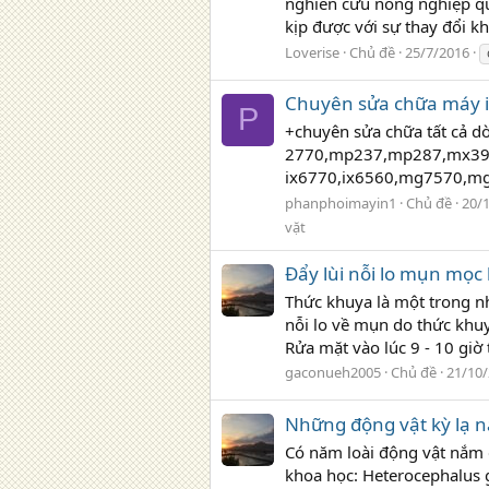
nghiên cứu nông nghiệp quố
kịp được với sự thay đổi kh
Loverise
Chủ đề
25/7/2016
Chuyên sửa chữa máy in
P
+chuyên sửa chữa tất cả dò
2770,mp237,mp287,mx397
ix6770,ix6560,mg7570,mg7
phanphoimayin1
Chủ đề
20/
vặt
Đẩy lùi nỗi lo mụn mọc
Thức khuya là một trong n
nỗi lo về mụn do thức khuy
Rửa mặt vào lúc 9 - 10 giờ 
gaconueh2005
Chủ đề
21/10
Những động vật kỳ lạ n
Có năm loài động vật nắm 
khoa học: Heterocephalus g