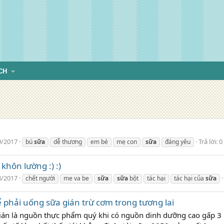
CH
9/2017
Trả lời: 0
bú
sữa
dễ thương
em bé
mẹ con
sữa
đáng yêu
khôn lường :) :)
8/2017
chết người
me va be
sữa
sữa
bột
tác hại
tác hại của
sữa
ể phải uống sữa gián trừ cơm trong tương lai
gián là nguồn thực phẩm quý khi có nguồn dinh dưỡng cao gấp 3 