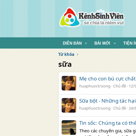
DIỄN ĐÀN
BÀI MỚI
TIỆN Í
Từ khóa
sữa
Mẹ cho con bú cực chất
huaphuoctruong
Chủ đề
12/
Sữa bột - Những tác hại 
huaphuoctruong
Chủ đề
24/
Tin sốc: Chúng ta có th
Theo các chuyên gia, sữa 