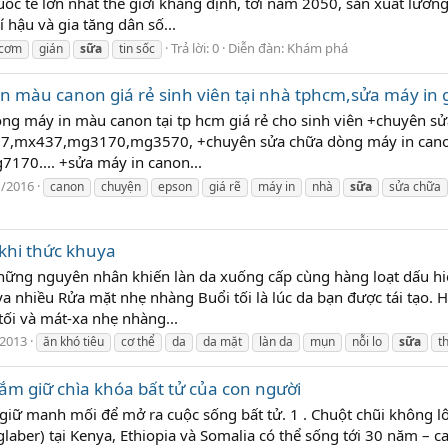
c tế lớn nhất thế giới khẳng định, tới năm 2050, sản xuất lương
í hậu và gia tăng dân số...
Trả lời: 0
Diễn đàn:
Khám phá
cơm
gián
sữa
tin sốc
 màu canon giá rẻ sinh viên tại nhà tphcm,sửa máy in g
ng máy in màu canon tại tp hcm giá rẻ cho sinh viên +chuyên sử
,mx437,mg3170,mg3570, +chuyên sửa chữa dòng máy in can
170.... +sửa máy in canon...
1/2016
canon
chuyện
epson
giá rẽ
máy in
nhà
sữa
sửa chữa
 khi thức khuya
hững nguyên nhân khiến làn da xuống cấp cùng hàng loạt dấu hi
a nhiều Rửa mặt nhẹ nhàng Buổi tối là lúc da bạn được tái tạo. H
tối và mát-xa nhẹ nhàng...
/2013
ăn khó tiêu
cơ thể
da
da mặt
làn da
mụn
nỗi lo
sữa
t
ắm giữ chìa khóa bất tử của con người
giữ manh mối để mở ra cuộc sống bất tử. 1 . Chuột chũi không lô
laber) tại Kenya, Ethiopia và Somalia có thể sống tới 30 năm – c