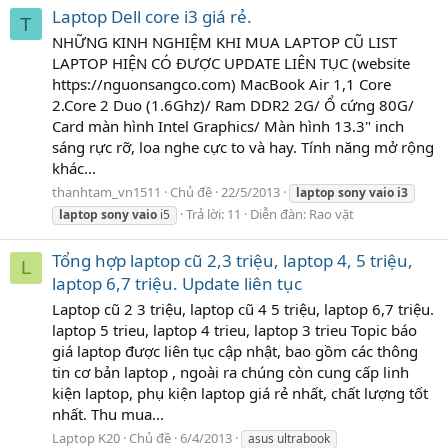
Laptop Dell core i3 giá rẻ.
T
NHỮNG KINH NGHIỆM KHI MUA LAPTOP CŨ LIST
LAPTOP HIỆN CÓ ĐƯỢC UPDATE LIÊN TỤC (website
https://nguonsangco.com) MacBook Air 1,1 Core
2.Core 2 Duo (1.6Ghz)/ Ram DDR2 2G/ Ổ cứng 80G/
Card màn hình Intel Graphics/ Màn hình 13.3" inch
sáng rực rỡ, loa nghe cực to và hay. Tính năng mở rộng
khác...
thanhtam_vn1511
Chủ đề
22/5/2013
laptop
sony
vaio
i3
Trả lời: 11
Diễn đàn:
Rao vặt
laptop
sony
vaio
i5
Tổng hợp laptop cũ 2,3 triệu, laptop 4, 5 triệu,
L
laptop 6,7 triệu. Update liên tục
Laptop cũ 2 3 triệu, laptop cũ 4 5 triệu, laptop 6,7 triệu.
laptop 5 trieu, laptop 4 trieu, laptop 3 trieu Topic báo
giá laptop được liên tục cập nhật, bao gồm các thông
tin cơ bản laptop , ngoài ra chúng còn cung cấp linh
kiện laptop, phụ kiện laptop giá rẻ nhất, chất lượng tốt
nhất. Thu mua...
Laptop K20
Chủ đề
6/4/2013
asus ultrabook