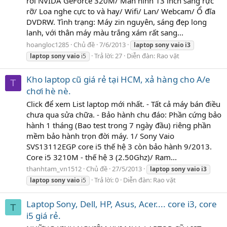
rời NVIDA GeForce 320M/ Màn hình 13 inch sáng rực
rỡ/ Loa nghe cực to và hay/ Wifi/ Lan/ Webcam/ Ổ đĩa
DVDRW. Tình trạng: Máy zin nguyên, sáng đẹp long
lanh, với thân máy màu trắng xám rất sang...
hoangloc1285
Chủ đề
7/6/2013
laptop
sony
vaio
i3
Trả lời: 27
Diễn đàn:
Rao vặt
laptop
sony
vaio
i5
Kho laptop cũ giá rẻ tại HCM, xả hàng cho A/e
T
chơi hè nè.
Click để xem List laptop mới nhất. - Tất cả máy bán điều
chưa qua sửa chữa. - Bảo hành chu đáo: Phần cứng bảo
hành 1 tháng (Bao test trong 7 ngày đầu) riêng phần
mềm bảo hành trọn đời máy. 1/ Sony Vaio
SVS13112EGP core i5 thế hệ 3 còn bảo hành 9/2013.
Core i5 3210M - thế hệ 3 (2.50Ghz)/ Ram...
thanhtam_vn1512
Chủ đề
27/5/2013
laptop
sony
vaio
i3
Trả lời: 0
Diễn đàn:
Rao vặt
laptop
sony
vaio
i5
Laptop Sony, Dell, HP, Asus, Acer.... core i3, core
T
i5 giá rẻ.