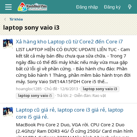
Đăng nhập
Đăng ký
Từ khóa
laptop sony vaio i3
Xả hàng kho Laptop cũ từ Core2 đến Core i7
LIST LAPTOP HIỆN CÓ ĐƯỢC UPDATE LIÊN TỤC - Cam
kết tất cả máy bán đều chưa qua sửa chữa. - Trong 7
ngày đầu có thế đối máy khác nếu máy vừa mua gặp
bất cứ lỗi gì về phần cứng. - Bảo hành chu đáo: Phần
cứng bảo hành 1 Tháng, phần mềm bảo hành trọn đời
máy. Sony Vaio SVE14A15FDH Core i5 thế...
hoangloc1285
Chủ đề
12/6/2013
laptop
sony
vaio
i3
Trả lời: 2
Diễn đàn:
Rao vặt
laptop
sony
vaio
i5
Laptop cũ giá rẻ, laptop core i3 giá rẻ, laptop
core i5 giá rẻ.
MacBook Pro Core 2 Duo, VGA rời. CPU Core 2 Duo
(2.4Ghz)/ Ram DDR3 4G/ Ổ cứng 250G/ Card màn hình