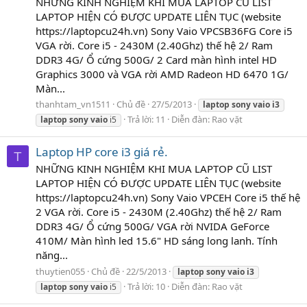
NHỮNG KINH NGHIỆM KHI MUA LAPTOP CŨ LIST
LAPTOP HIỆN CÓ ĐƯỢC UPDATE LIÊN TỤC (website
https://laptopcu24h.vn) Sony Vaio VPCSB36FG Core i5
VGA rời. Core i5 - 2430M (2.40Ghz) thế hệ 2/ Ram
DDR3 4G/ Ổ cứng 500G/ 2 Card màn hình intel HD
Graphics 3000 và VGA rời AMD Radeon HD 6470 1G/
Màn...
thanhtam_vn1511
Chủ đề
27/5/2013
laptop
sony
vaio
i3
Trả lời: 11
Diễn đàn:
Rao vặt
laptop
sony
vaio
i5
Laptop HP core i3 giá rẻ.
T
NHỮNG KINH NGHIỆM KHI MUA LAPTOP CŨ LIST
LAPTOP HIỆN CÓ ĐƯỢC UPDATE LIÊN TỤC (website
https://laptopcu24h.vn) Sony Vaio VPCEH Core i5 thế hệ
2 VGA rời. Core i5 - 2430M (2.40Ghz) thế hệ 2/ Ram
DDR3 4G/ Ổ cứng 500G/ VGA rời NVIDA GeForce
410M/ Màn hình led 15.6" HD sáng long lanh. Tính
năng...
thuytien055
Chủ đề
22/5/2013
laptop
sony
vaio
i3
Trả lời: 10
Diễn đàn:
Rao vặt
laptop
sony
vaio
i5