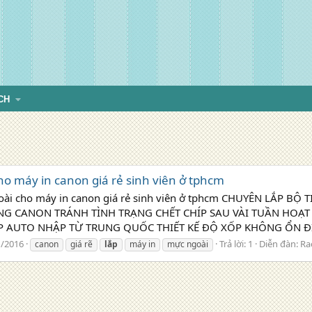
CH
ho máy in canon giá rẻ sinh viên ở tphcm
goài cho máy in canon giá rẻ sinh viên ở tphcm CHUYÊN LẮP 
NG CANON TRÁNH TÌNH TRẠNG CHẾT CHÍP SAU VÀI TUẦN HOẠ
 AUTO NHẬP TỪ TRUNG QUỐC THIẾT KẾ ĐỘ XỐP KHÔNG ỔN ĐỊ
1/2016
Trả lời: 1
Diễn đàn:
Ra
canon
giá rẽ
lắp
máy in
mực ngoài