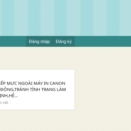
Đăng nhập
Đăng ký
BỘ TIẾP MỰC NGOÀI MÁY IN CANON
T ĐỘNG,TRÁNH TÌNH TRẠNG LÀM
NH,HỆ...
o vặt