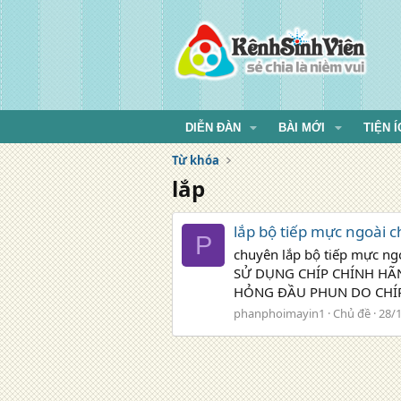
DIỄN ĐÀN
BÀI MỚI
TIỆN Í
Từ khóa
lắp
lắp bộ tiếp mực ngoài c
P
chuyên lắp bộ tiếp mực n
SỬ DỤNG CHÍP CHÍNH HÃ
HỎNG ĐẦU PHUN DO CHÍP
phanphoimayin1
Chủ đề
28/