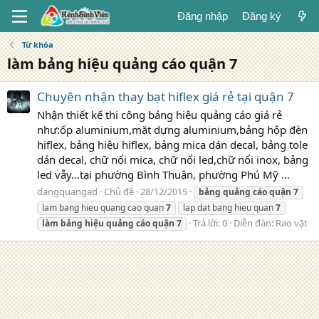
Đăng nhập
Đăng ký
Từ khóa
làm bảng hiệu quảng cáo quận 7
Chuyên nhận thay bạt hiflex giá rẻ tại quận 7
Nhận thiết kế thi công bảng hiệu quảng cáo giá rẻ
như:ốp aluminium,mặt dựng aluminium,bảng hộp đèn
hiflex, bảng hiệu hiflex, bảng mica dán decal, bảng tole
dán decal, chữ nổi mica, chữ nổi led,chữ nổi inox, bảng
led vẫy…tại phường Bình Thuận, phường Phú Mỹ ...
dangquangad
Chủ đề
28/12/2015
bảng
quảng
cáo
quận
7
lam bang hieu quang cao quan
7
lap dat bang hieu quan
7
Trả lời: 0
Diễn đàn:
Rao vặt
làm
bảng
hiệu
quảng
cáo
quận
7