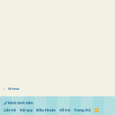
Từ khóa
Kênh Sinh Viên
Liên hệ
Nội quy
Điều khoản
Hỗ trợ
Trang chủ
R
S