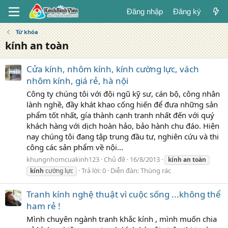
Đăng nhập
Đăng ký
Từ khóa
kính an toàn
Cửa kính, nhôm kính, kính cường lực, vách
nhôm kính, giá rẻ, hà nội
Công ty chúng tôi với đội ngũ kỹ sư, cán bộ, công nhân
lành nghề, đầy khát khao cống hiến để đưa những sản
phẩm tốt nhất, gía thành cạnh tranh nhất đến với quý
khách hàng với dịch hoàn hảo, bảo hành chu đáo. Hiện
nay chúng tôi đang tập trung đầu tư, nghiên cứu và thi
công các sản phẩm về nội...
khungnhomcuakinh123
Chủ đề
16/8/2013
kính
an
toàn
Trả lời: 0
Diễn đàn:
Thùng rác
kính
cường lực
Tranh kính nghệ thuật vì cuộc sống ...không thể
ham rẻ !
Mình chuyên ngành tranh khắc kính , mình muốn chia