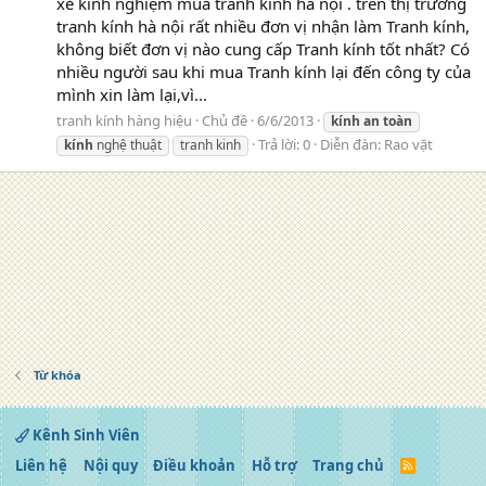
xẻ kính nghiệm mua tranh kính hà nội . trên thị trường
tranh kính hà nội rất nhiều đơn vị nhận làm Tranh kính,
không biết đơn vị nào cung cấp Tranh kính tốt nhất? Có
nhiều người sau khi mua Tranh kính lại đến công ty của
mình xin làm lại,vì...
tranh kính hàng hiệu
Chủ đề
6/6/2013
kính
an
toàn
Trả lời: 0
Diễn đàn:
Rao vặt
kính
nghệ thuật
tranh kinh
Từ khóa
Kênh Sinh Viên
Liên hệ
Nội quy
Điều khoản
Hỗ trợ
Trang chủ
R
S