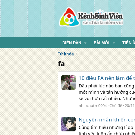
DIỄN ĐÀN
BÀI MỚI
TIỆN Í
Từ khóa
fa
10 điều FA nên làm để
Đâu phải lúc nào bạn cũng
một mình và tận hưởng cuộ
sẽ vui hơn rất nhiều. Nhưng
nhipcautre0904
Chủ đề
20/11
Nguyên nhân khiến con t
Cùng tìm hiểu những lí do 
tình yêu luôn ẩn chứa nhiề