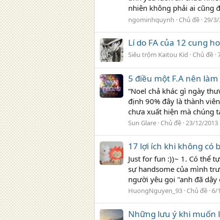
nhiên không phải ai cũng 
ngominhquynh
Chủ đề
29/3/
Lí do FA của 12 cung h
Siêu trộm Kaitou Kid
Chủ đề
5 điều một F.A nên làm 
“Noel chả khác gì ngày thườ
định 90% đây là thành viên 
chưa xuất hiện mà chúng t
Sun Glare
Chủ đề
23/12/2013
17 lợi ích khi không có b
Just for fun :))~ 1. Có th
sự handsome của mình trướ
người yêu gọi "anh đã dậy c
HuongNguyen_93
Chủ đề
6/
Những lưu ý khi muốn 