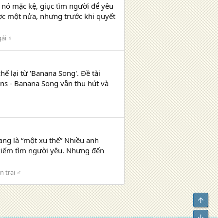
 nó mặc kệ, giục tìm người để yêu
ợc một nửa, nhưng trước khi quyết
gái ♀
hế lại từ 'Banana Song'. Đề tài
ns - Banana Song vẫn thu hút và
ang là “một xu thế” Nhiều anh
 kiếm tìm người yêu. Nhưng đến
 trai ♂
Top
Bot