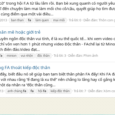
ờ" trong hội F.A từ lâu lắm rồi. Bạn bè xung quanh có người yêu
ĩ đến chuyện làm mai làm mối cho cô/cậu, quyết giúp họ tìm đư
 cùng điểm qua một vài điều...
/2013
Trả lời: 0
Diễn đàn:
Thôn con 
ban than
fa
làm quen
mai mối
hân mê hoặc giới trẻ
uyên ngôn độc thân vui tính, ế là xu thế quốc tế... khi xem video c
chỉ vỏn vẹn hơn 1 phút nhưng video Độc thân - FAchế lại từ Mino
 điên đảo.Video đạt...
Trả lời: 3
Diễn đàn:
Phim ảnh
fa
minion
vui nhộn
độc thân
g FA thoát kiếp độc thân
ây, biết đâu nó sẽ giúp bạn tạm biệt thân phận FA đấy! Khi FA đ
 với nhau rằng “ế đang là xu thế” nên chẳng lo lắng hay cố gắng
hột dạ nhận ra “độc thân cũng...
13
Trả lời: 7
Diễn đàn:
Xóm con
anh chàng
fa
fa
hội
fa
kiếp độc thân