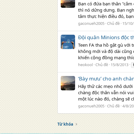
Bạn có đứa bạn thân "cắm c
thì nó dửng dưng. Bạn ngh
tâm thực hiện điều đó, bạn
gaconueh2005
Chủ đề
15/10
Đội quân Minions độc t
Teen FA tha hồ gật gù với t
không mới và độ dài cũng 
khiến cộng đồng mạng thích
heokool
Chủ đề
15/8/2013
‘Bày mưu’ cho anh chàn
Hãy thử các mẹo nhỏ dưới đ
chàng độc thân vẫn nói vui
một lúc nào đó, chàng sẽ c
gaconueh2005
Chủ đề
4/8/20
Từ khóa