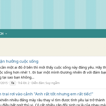
CH
 tận hưởng cuộc sống
 cần một ai đó ở bên thì mới thấy cuộc sống này đáng yêu. Hãy t
c sống hơn nhé! 1. Đi bar một mình Đương nhiên đi với đám bạn 
 tại sao bạn không...
/2015
Trả lời: 2
Diễn đàn:
Suy ngẫm
fa
rai rơi vào cảnh "Anh rất tốt nhưng em rất tiếc!"
khiến nhiều đấng mày râu thay vì tìm được tình yêu lại trở thành 
u điều bất ngờ thú vị. Có rất nhiều cặp đôi sinh ra là của nhau m