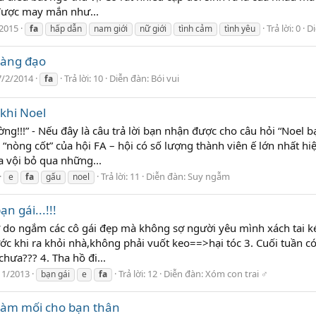
được may mắn như...
2015
Trả lời: 0
D
fa
hấp dẫn
nam giới
nữ giới
tình cảm
tình yêu
oàng đạo
7/2/2014
Trả lời: 10
Diễn đàn:
Bói vui
fa
khi Noel
ng!!!” - Nếu đây là câu trả lời bạn nhận được cho câu hỏi “Noel b
“nòng cốt” của hội FA – hội có số lượng thành viên ế lớn nhất hiện
a vội bỏ qua những...
Trả lời: 11
Diễn đàn:
Suy ngẫm
e
fa
gấu
noel
ạn gái...!!!
ể tự do ngắm các cô gái đẹp mà không sợ người yêu mình xách tai 
c khi ra khỏi nhà,không phải vuốt keo==>hại tóc 3. Cuối tuần c
hưa??? 4. Tha hồ đi...
11/2013
Trả lời: 12
Diễn đàn:
Xóm con trai ♂
bạn gái
e
fa
làm mối cho bạn thân