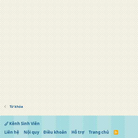
Từ khóa
Kênh Sinh Viên
Liên hệ
Nội quy
Điều khoản
Hỗ trợ
Trang chủ
R
S