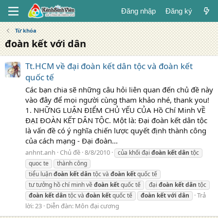
Đăng nhập
Đăng ký
Từ khóa
đoàn kết với dân
Tt.HCM về đại đoàn kết dân tộc và đoàn kết
quốc tế
Các bạn chia sẽ những câu hỏi liên quan đến chủ đề này
vào đây để mọi người cùng tham khảo nhé, thank you!
1. NHỮNG LUẬN ĐIỂM CHỦ YẾU CỦA Hồ Chí Minh VỀ
ĐẠI ĐOÀN KẾT DÂN TỘC. Một là: Đại đoàn kết dân tộc
là vấn đề có ý nghĩa chiến lược quyết định thành công
của cách mạng - Đại đoàn...
anhnt.anh
Chủ đề
8/8/2010
của khối đại
đoàn
kết
dân
tộc
quoc te
thành công
tiểu luận
đoàn
kết
dân
tộc và
đoàn
kết
quốc tế
tư tưởng hồ chí minh về
đoàn
kết
quốc tế
đại
đoàn
kết
dân
tộc
Trả
đoàn
kết
dân
tộc và
đoàn
kết
quốc tế
đoàn
kết
với
dân
lời: 23
Diễn đàn:
Môn đại cương