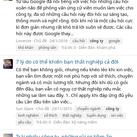
Từ lâu Google đã nổi tiếng với việc hỏi những câu hỏi
xoắn não để phỏng vấn ứng cử viên muốn làm việc cho
công ty, đa số những câu hỏi này đòi hỏi sự sáng tạo,
thông minh và nghĩ rộng. Đôi khi nó là một câu hỏi cực
kì đơn giản nhưng rất khó trả lời suôn sẻ được. Các câu
hỏi này được Google thay...
Loverise
Chủ đề
24/1/2016
câu hỏi
công
ty
google
Trả lời: 0
Diễn đàn:
Khám phá
khó khăn
phỏng vấn
7 lý do có thể khiến bạn thất nghiệp cả đời
Có thể bạn không giỏi, nhưng nếu khéo léo khi xin việc,
bạn vẫn tìm được một nơi phù hợp với sở thích, chuyên
ngành và có mức lương tốt. Nhưng đôi khi dù có giỏi
đến đâu, bạn vẫn có nguy cơ thất nghiệp nếu mắc
những sai lầm sau đây. 1. Chỉ apply khi đáp ứng đủ yêu
cầu Lần đầu tiên săn việc...
Sun Glare
Chủ đề
23/11/2015
chuyển ngành
công
ty
kinh nghiệm
sở thích
thất nghiệp
tuyển dụng
xin việc
Trả lời: 0
Diễn đàn:
Kỹ năng mềm
yêu cầu
Trái phiếu công ty, những rủi ro tiềm ẩn