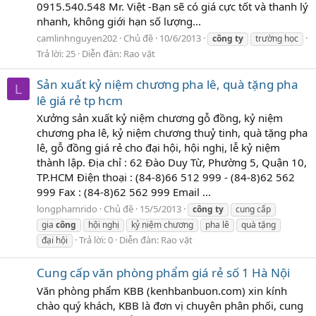
0915.540.548 Mr. Việt -Bạn sẽ có giá cực tốt và thanh lý
nhanh, không giới hạn số lượng...
camlinhnguyen202
Chủ đề
10/6/2013
công
ty
trường học
Trả lời: 25
Diễn đàn:
Rao vặt
Sản xuất kỷ niệm chương pha lê, quà tặng pha
L
lê giá rẻ tp hcm
Xưởng sản xuất kỷ niệm chương gỗ đồng, kỷ niệm
chương pha lê, kỷ niệm chương thuỷ tinh, quà tặng pha
lê, gỗ đồng giá rẻ cho đại hội, hội nghị, lễ kỷ niệm
thành lập. Địa chỉ : 62 Đào Duy Từ, Phường 5, Quận 10,
TP.HCM Điện thoại : (84-8)66 512 999 - (84-8)62 562
999 Fax : (84-8)62 562 999 Email ...
longphamrido
Chủ đề
15/5/2013
công
ty
cung cấp
gia
công
hội nghị
kỷ niệm chương
pha lê
quà tặng
Trả lời: 0
Diễn đàn:
Rao vặt
đại hội
Cung cấp văn phòng phẩm giá rẻ số 1 Hà Nội
Văn phòng phẩm KBB (kenhbanbuon.com) xin kính
chào quý khách, KBB là đơn vị chuyên phân phối, cung