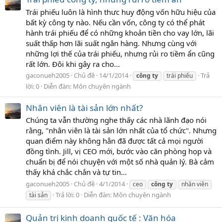
Trái phiếu luôn là hình thưc huy động vốn hữu hiệu của
bất kỳ công ty nào. Nếu cần vốn, công ty có thể phát
hành trái phiếu để có những khoản tiền cho vay lớn, lãi
suất thấp hơn lãi suất ngân hàng. Nhưng cùng với
những lợi thế của trái phiếu, nhưng rủi ro tiềm ẩn cũng
rất lớn. Đôi khi gây ra cho...
gaconueh2005
Chủ đề
14/1/2014
Trả
công
ty
trái phiếu
lời: 0
Diễn đàn:
Môn chuyên ngành
Nhân viên là tài sản lớn nhất?
Chúng ta vẫn thường nghe thấy các nhà lãnh đạo nói
rằng, "nhân viên là tài sản lớn nhất của tổ chức". Nhưng
quan điểm này không hẳn đã được tất cả mọi người
đồng tình. Jill, vị CEO mới, bước vào căn phòng họp và
chuẩn bị để nói chuyện với một số nhà quản lý. Bà cảm
thấy khá chắc chắn và tự tin...
gaconueh2005
Chủ đề
4/1/2014
ceo
công
ty
nhân viên
Trả lời: 0
Diễn đàn:
Môn chuyên ngành
tài sản
Quản trị kinh doanh quốc tế : Văn hóa