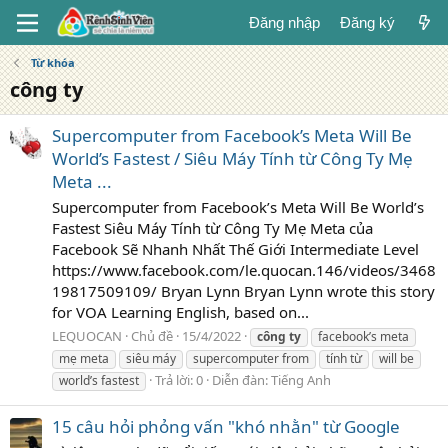
Đăng nhập
Đăng ký
Từ khóa
công ty
Supercomputer from Facebook’s Meta Will Be
World’s Fastest / Siêu Máy Tính từ Công Ty Mẹ
Meta ...
Supercomputer from Facebook’s Meta Will Be World’s
Fastest Siêu Máy Tính từ Công Ty Mẹ Meta của
Facebook Sẽ Nhanh Nhất Thế Giới Intermediate Level
https://www.facebook.com/le.quocan.146/videos/3468
19817509109/ Bryan Lynn Bryan Lynn wrote this story
for VOA Learning English, based on...
LEQUOCAN
Chủ đề
15/4/2022
công
ty
facebook’s meta
mẹ meta
siêu máy
supercomputer from
tính từ
will be
Trả lời: 0
Diễn đàn:
Tiếng Anh
world’s fastest
15 câu hỏi phỏng vấn "khó nhằn" từ Google