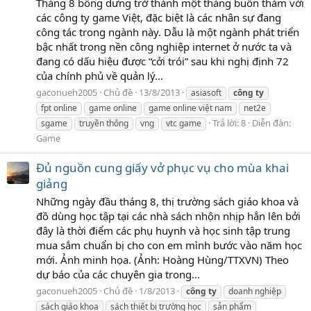
Tháng 8 bỗng dưng trở thành một tháng buồn thảm với
các công ty game Việt, đặc biệt là các nhân sự đang
công tác trong ngành này. Dẫu là một ngành phát triển
bậc nhất trong nền công nghiệp internet ở nước ta và
đang có dấu hiệu được “cởi trói” sau khi nghị định 72
của chính phủ về quản lý...
gaconueh2005
Chủ đề
13/8/2013
asiasoft
công
ty
fpt online
game online
game online việt nam
net2e
Trả lời: 8
Diễn đàn:
sgame
truyền thông
vng
vtc game
Game
Đủ nguồn cung giấy vở phục vụ cho mùa khai
giảng
Những ngày đầu tháng 8, thị trường sách giáo khoa và
đồ dùng học tập tại các nhà sách nhộn nhịp hẳn lên bởi
đây là thời điểm các phụ huynh và học sinh tập trung
mua sắm chuẩn bị cho con em mình bước vào năm học
mới. Ảnh minh họa. (Ảnh: Hoàng Hùng/TTXVN) Theo
dự báo của các chuyên gia trong...
gaconueh2005
Chủ đề
1/8/2013
công
ty
doanh nghiệp
sách giáo khoa
sách thiết bị trường học
sản phẩm