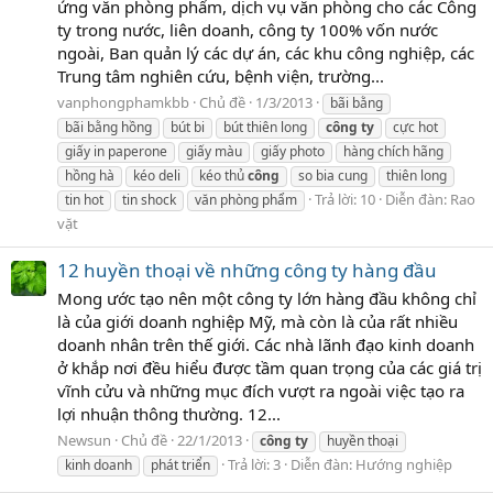
ứng văn phòng phẩm, dịch vụ văn phòng cho các Công
ty trong nước, liên doanh, công ty 100% vốn nước
ngoài, Ban quản lý các dự án, các khu công nghiệp, các
Trung tâm nghiên cứu, bệnh viện, trường...
vanphongphamkbb
Chủ đề
1/3/2013
bãi bằng
bãi bằng hồng
bút bi
bút thiên long
công
ty
cực hot
giấy in paperone
giấy màu
giấy photo
hàng chích hãng
hồng hà
kéo deli
kéo thủ
công
so bia cung
thiên long
Trả lời: 10
Diễn đàn:
Rao
tin hot
tin shock
văn phòng phẩm
vặt
12 huyền thoại về những công ty hàng đầu
Mong ước tạo nên một công ty lớn hàng đầu không chỉ
là của giới doanh nghiệp Mỹ, mà còn là của rất nhiều
doanh nhân trên thế giới. Các nhà lãnh đạo kinh doanh
ở khắp nơi đều hiểu được tầm quan trọng của các giá trị
vĩnh cửu và những mục đích vượt ra ngoài việc tạo ra
lợi nhuận thông thường. 12...
Newsun
Chủ đề
22/1/2013
công
ty
huyền thoại
Trả lời: 3
Diễn đàn:
Hướng nghiệp
kinh doanh
phát triển