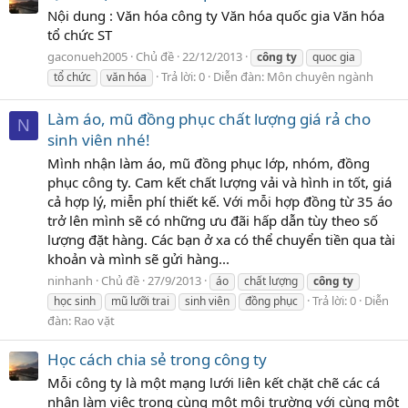
Nội dung : Văn hóa công ty Văn hóa quốc gia Văn hóa
tổ chức ST
gaconueh2005
Chủ đề
22/12/2013
công
ty
quoc gia
Trả lời: 0
Diễn đàn:
Môn chuyên ngành
tổ chức
văn hóa
Làm áo, mũ đồng phục chất lượng giá rả cho
N
sinh viên nhé!
Mình nhận làm áo, mũ đồng phục lớp, nhóm, đồng
phục công ty. Cam kết chất lượng vải và hình in tốt, giá
cả hợp lý, miễn phí thiết kế. Với mỗi hợp đồng từ 35 áo
trở lên mình sẽ có những ưu đãi hấp dẫn tùy theo số
lượng đặt hàng. Các bạn ở xa có thể chuyển tiền qua tài
khoản và mình sẽ gửi hàng...
ninhanh
Chủ đề
27/9/2013
áo
chất lượng
công
ty
Trả lời: 0
Diễn
học sinh
mũ lưỡi trai
sinh viên
đồng phục
đàn:
Rao vặt
Học cách chia sẻ trong công ty
Mỗi công ty là một mạng lưới liên kết chặt chẽ các cá
nhân làm việc trong cùng một môi trường với cùng một