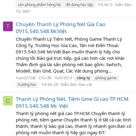
Trả lời: 0
Diễn đàn:
văn phòng phẩm hồng hà
đồ dùng học tập
Tin 360°
Chuyên Thanh Lý Phòng Nét Gía Cao
T
0915.540.548 Mr.Việt
Chuyên Thanh Lý Tiệm Nét, Phòng Game Thanh Lý
Công Ty, Trường Học Gía Cao, Tận nơi Điện Thoại:
0915.540.548 Mr.Việt Bạn muốn thanh lý hãy cho
chúng tôi Báo giá trực tiếp, giá cao hơn các nơi khác
Thẩm định giá tài sản phòng nét bao gồm: Swhich,
Modell, Bàn Ghế, Quạt, Các Vật dụng phòng...
trand272@
Chủ đề
10/6/2013
công
ty
phòng game
Trả lời: 29
Diễn đàn:
Rao vặt
trường học
Thanh Lý Phòng Nét, Tiệm Gme Gí cao TP HCM
C
0915.540.548 Mr. Việt
Thanh lý phòng nét giá cao TP.HCM Chuyên thanh lý
phòng nét, tiệm game Chuyên thanh lý ở tất cả các tỉnh
thành, thanh lý báo giá cao, thanh lý nhanh gọn.Bạn có
phòng nét muốn thanh lý hãy gọi ngay ĐT: