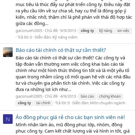
mục tiêu là thúc đẩy sự phát triển công ty. Điều này đặt
ra yêu cầu lớn về sự chia sẻ, hay cụ thể là đóng góp ý
kiến, nhắc nhở, thậm chí là phê phán với thái độ hợp tác
giữa các đồng...
gaconueh2005
Chủ đề
9/9/2013
công
ty
kỹ năng
xin việc
Trả lời: 0
Diễn đàn:
Kỹ năng mềm
Báo cáo tài chính có thật sự cần thiết?
Báo cáo tài chính có thật sự cần thiết? Các công ty và
tập đoàn vẫn thường xem việc công khai báo cáo tài
chính như một hình thức thông tin tốt và là một yếu tố
quan trọng nhằm củng cố mối quan hệ với các nhà đầu
tư và chuyên gia phân tích tài chính. Việc các công ty
đưa ra những lợi ích như...
gaconueh2005
Chủ đề
4/9/2013
báo cáo
chứng khoán
Trả lời: 0
Diễn đàn:
Môn chuyên ngành
công
ty
tài chính
Áo đồng phục giá rẻ cho các bạn sinh viên nè!
N
Mình nhận làm áo, mũ đồng phục lớp, nhóm, đồng
phục công ty. Cam kết chất lượng vải và hình in tốt, giá