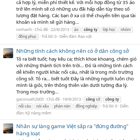
cả hợp lý, miễn phí thiết kế. Với mỗi hợp đồng từ 35 áo
trở lên mình sẽ có những ưu đãi hấp dẫn tùy theo số
lượng đặt hàng. Các bạn ở xa có thể chuyển tiền qua tài
khoản và mình sẽ gửi hàng...
ninhanh
Chủ đề
22/8/2013
áo
công
ty
lớp học
nhóm
Trả lời: 0
Diễn đàn:
Rao vặt
đồng phục
Những tính cách không nên có ở dân công sở
Tỏ ra biết tuốt; hay kêu ca; thích khoe khoang, chém gió
với những thành tích trên trời... Đó là những tính cách
dễ khiến người khác nổi cáu, nhất là trong môi trường
công sở. Tỏ ra... biết tuốt Đây là những người luôn cho
mình là giỏi, trên thông thiên văn dưới tường địa lý.
Trong mọi trường...
gaconueh2005
Chủ đề
19/8/2013
công
sở
công
ty
Trả lời: 0
Diễn
nổi cáu
nói xấu
phàn nàn
đồng nghiệp
đàn:
Kỹ năng mềm
Nhân sự làng game Việt sắp ra "đứng đường"
hàng loạt