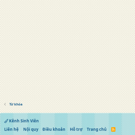
Từ khóa
Kênh Sinh Viên
Liên hệ
Nội quy
Điều khoản
Hỗ trợ
Trang chủ
R
S