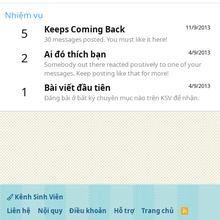
Nhiệm vụ
Keeps Coming Back
11/9/2013
5
30 messages posted. You must like it here!
Ai đó thích bạn
4/9/2013
2
Somebody out there reacted positively to one of your
messages. Keep posting like that for more!
Bài viết đầu tiên
4/9/2013
1
Đăng bài ở bất kỳ chuyên mục nào trên KSV để nhận.
Kênh Sinh Viên
Liên hệ
Nội quy
Điều khoản
Hỗ trợ
Trang chủ
R
S