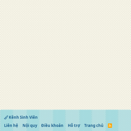
Kênh Sinh Viên
Liên hệ
Nội quy
Điều khoản
Hỗ trợ
Trang chủ
R
S