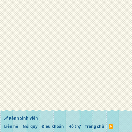
Kênh Sinh Viên
Liên hệ
Nội quy
Điều khoản
Hỗ trợ
Trang chủ
R
S