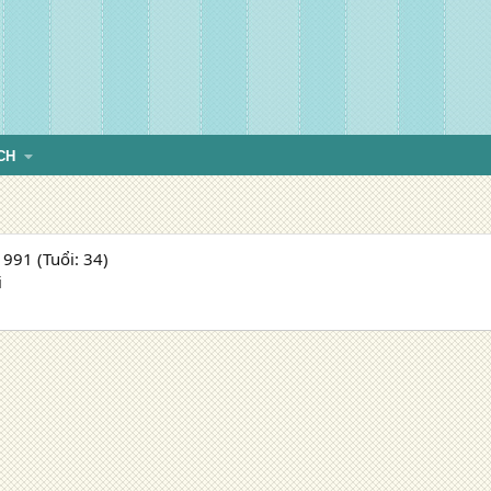
CH
991 (Tuổi: 34)
i