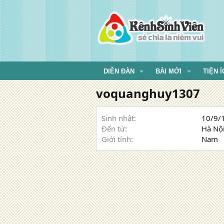
DIỄN ĐÀN
BÀI MỚI
TIỆN Í
voquanghuy1307
Sinh nhật
10/9/1
Đến từ
Hà Nộ
Giới tính
Nam