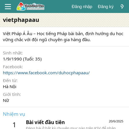
Đăng nhập
Đăng ký
vietphapaau
Việt Pháp Á Âu – Học tiếng Pháp bài bản, định hướng du học
vững chắc với đội ngũ chuyên gia hàng đầu.
Sinh nhật
1/9/1990 (Tuổi: 35)
Facebook
https://www.facebook.com/duhocphapaau/
Đến từ
Hà Nội
Giới tính
Nữ
Nhiệm vụ
Bài viết đầu tiên
20/6/2025
1
Đăng bài ở bất kỳ chuyên mục nào trên KSV để nhận.