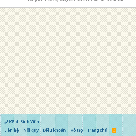
Kênh Sinh Viên
Liên hệ
Nội quy
Điều khoản
Hỗ trợ
Trang chủ
R
S