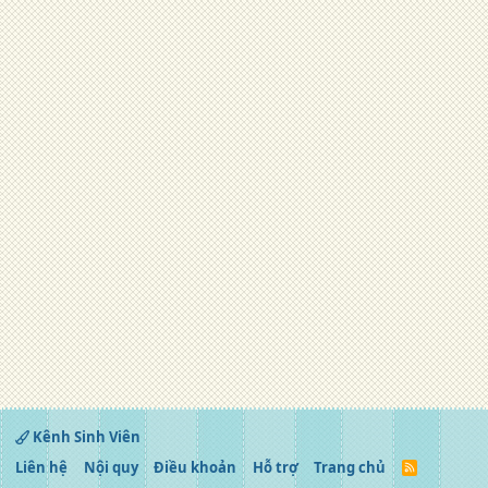
Kênh Sinh Viên
Liên hệ
Nội quy
Điều khoản
Hỗ trợ
Trang chủ
R
S