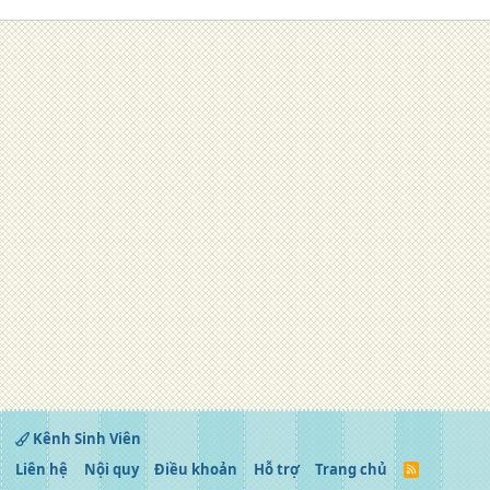
Kênh Sinh Viên
Liên hệ
Nội quy
Điều khoản
Hỗ trợ
Trang chủ
R
S