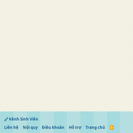
Kênh Sinh Viên
Liên hệ
Nội quy
Điều khoản
Hỗ trợ
Trang chủ
R
S