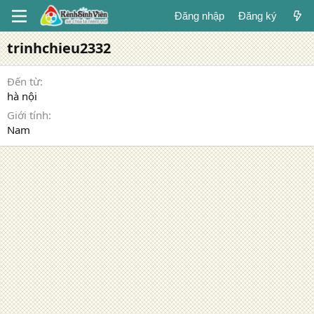
Đăng nhập
Đăng ký
trinhchieu2332
Đến từ
hà nội
Giới tính
Nam