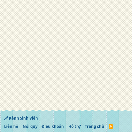
Kênh Sinh Viên
Liên hệ
Nội quy
Điều khoản
Hỗ trợ
Trang chủ
R
S