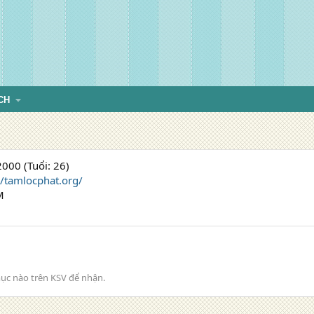
CH
000 (Tuổi: 26)
//tamlocphat.org/
M
ục nào trên KSV để nhận.