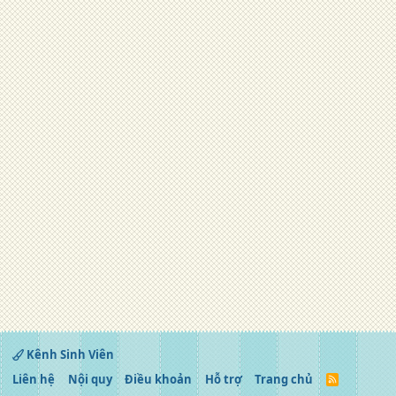
Kênh Sinh Viên
Liên hệ
Nội quy
Điều khoản
Hỗ trợ
Trang chủ
R
S