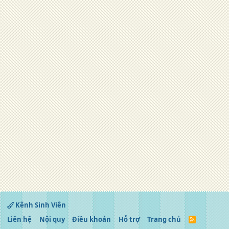
Kênh Sinh Viên
Liên hệ
Nội quy
Điều khoản
Hỗ trợ
Trang chủ
R
S