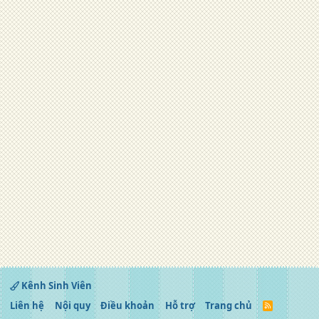
Kênh Sinh Viên
Liên hệ
Nội quy
Điều khoản
Hỗ trợ
Trang chủ
R
S