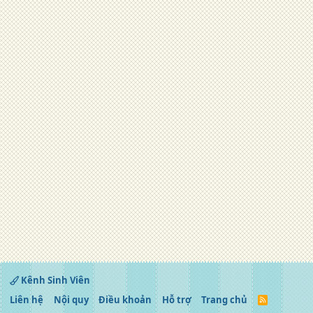
Kênh Sinh Viên
Liên hệ
Nội quy
Điều khoản
Hỗ trợ
Trang chủ
R
S