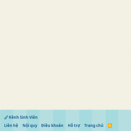
Kênh Sinh Viên
Liên hệ
Nội quy
Điều khoản
Hỗ trợ
Trang chủ
R
S