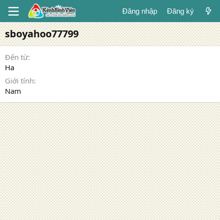
Đăng nhập
Đăng ký
sboyahoo77799
Đến từ
Ha
Giới tính
Nam