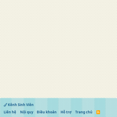
Kênh Sinh Viên
Liên hệ
Nội quy
Điều khoản
Hỗ trợ
Trang chủ
R
S