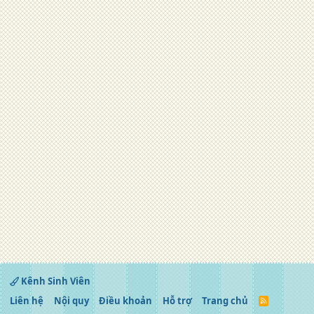
Kênh Sinh Viên
Liên hệ
Nội quy
Điều khoản
Hỗ trợ
Trang chủ
R
S