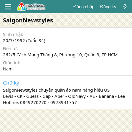
Đăng nhập
Đăng ký
SaigonNewstyles
Sinh nhật
20/7/1992 (Tuổi: 34)
Đến từ
262/5 Cách Mạng Tháng 8, Phường 10, Quận 3, TP HCM
Giới tính
Nam
Chữ ký
SaigonNewstyles chuyên quần áo nam hàng hiệu US
Levis - CK - Guess - Gap - Aber - OldNavy - AE - Banana - Lee
Hotline: 0849270270 - 0973941757