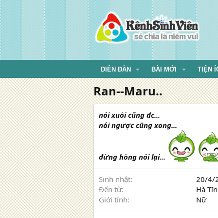
DIỄN ĐÀN
BÀI MỚI
TIỆN Í
Ran--Maru..
nói xuôi cũng đc...
nói ngược cũng xong...
đừng hòng nói lại...
Sinh nhật
20/4/2
Đến từ
Hà Tĩ
Giới tính
Nữ