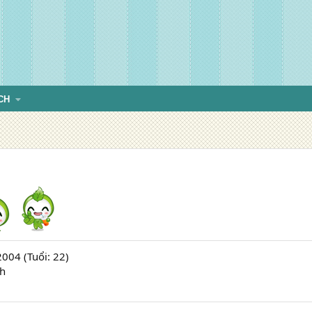
CH
004 (Tuổi: 22)
nh