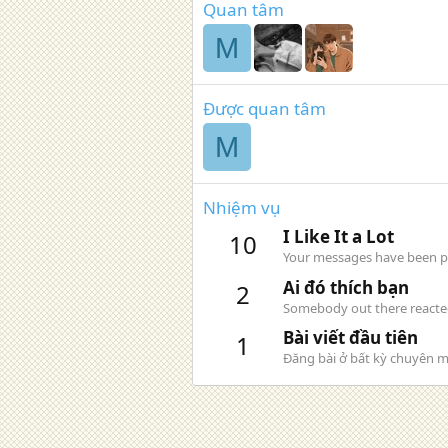
Quan tâm
M
Được quan tâm
M
Nhiệm vụ
I Like It a Lot
10
Your messages have been pos
Ai đó thích bạn
2
Somebody out there reacted 
Bài viết đầu tiên
1
Đăng bài ở bất kỳ chuyên m