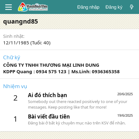
Đăng nhập
Đăng ký
quangnd85
Sinh nhật
12/11/1985 (Tuổi: 40)
Chữ ký
CÔNG TY TNHH THƯƠNG MẠI LINH DUNG
KDPP Quang : 0934 575 123 | Ms.Linh: 0936365358
Nhiệm vụ
Ai đó thích bạn
20/6/2025
2
Somebody out there reacted positively to one of your
messages. Keep posting like that for more!
Bài viết đầu tiên
19/6/2025
1
Đăng bài ở bất kỳ chuyên mục nào trên KSV để nhận.