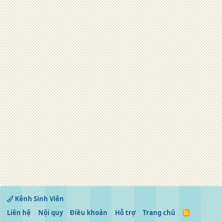
Kênh Sinh Viên
Liên hệ
Nội quy
Điều khoản
Hỗ trợ
Trang chủ
R
S